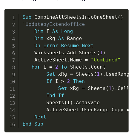
Copy
Sub
 CombineAllSheetsIntoOneSheet
(
)
'UpdatebyExtendoffice
Dim
 I 
As
Long
Dim
 xRg 
As
 Range

On
Error
Resume
Next
    Worksheets
.
Add Sheets
(
1
)
    ActiveSheet
.
Name 
=
"Combined"
For
 I 
=
2
To
 Sheets
.
Count

Set
 xRg 
=
 Sheets
(
1
)
.
UsedRange

If
 I 
>
2
Then
Set
 xRg 
=
 Sheets
(
1
)
.
Cells
End
If
        Sheets
(
I
)
.
Activate

        ActiveSheet
.
UsedRange
.
Copy xRg
Next
End
Sub