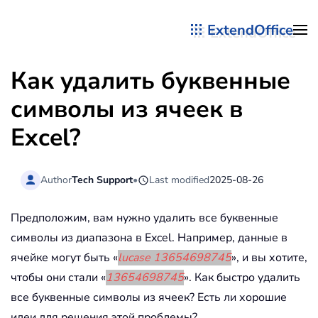
ExtendOffice
Перейти к содержимому
Как удалить буквенные
символы из ячеек в
Excel?
Author
Tech Support
•
Last modified
2025-08-26
Предположим, вам нужно удалить все буквенные
символы из диапазона в Excel. Например, данные в
ячейке могут быть «
lucase 13654698745
», и вы хотите,
чтобы они стали «
13654698745
». Как быстро удалить
все буквенные символы из ячеек? Есть ли хорошие
идеи для решения этой проблемы?