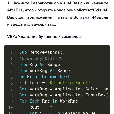
1. Нажмите
Разработчик
>
Visual Basic
или нажмите
Alt+F11
, чтобы открыть новое окно
Microsoft Visual
Basic для приложений
. Нажмите
Вставка
>
Модуль
и введите следующий код:
VBA: Удаление буквенных символов:
Copy
Sub
 RemoveAlphas
(
)
'Updateby20131129
Dim
 Rng 
As
Dim
 WorkRng 
As
On
Error
Resume
Next
xTitleId 
=
"KutoolsforExcel"
Set
 WorkRng 
=
 Application
.
Set
 WorkRng 
=
 Application
.
InputBox
(
"R
For
Each
 Rng 
In
 WorkRng

    xOut 
=
""
For
 i 
=
1
To
 Len
(
Rng
.
Value
)