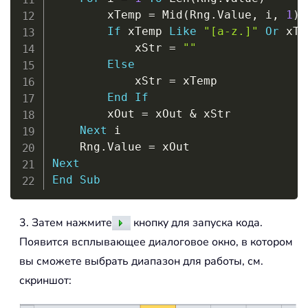
        xTemp 
=
 Mid
(
Rng
.
Value
,
 i
,
1
)
If
 xTemp 
Like
"[a-z.]"
Or
 xTe
            xStr 
=
""
Else
            xStr 
=
 xTemp

End
If
        xOut 
=
 xOut 
&
 xStr

Next
 i

    Rng
.
Value 
=
Next
End
Sub
3. Затем нажмите
кнопку для запуска кода.
Появится всплывающее диалоговое окно, в котором
вы сможете выбрать диапазон для работы, см.
скриншот: