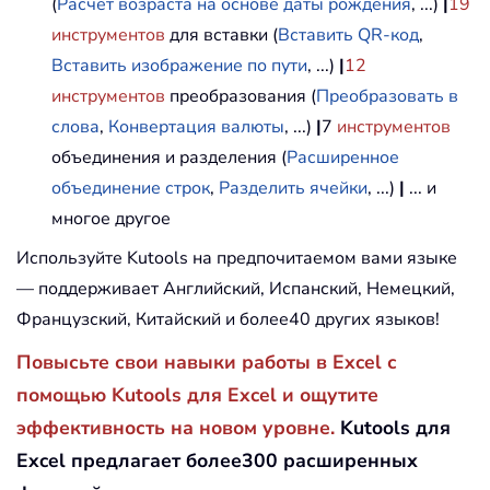
(
Расчет возраста на основе даты рождения
, ...)
|
19
инструментов
для вставки (
Вставить QR-код
,
Вставить изображение по пути
, ...)
|
12
инструментов
преобразования (
Преобразовать в
слова
,
Конвертация валюты
, ...)
|
7
инструментов
объединения и разделения (
Расширенное
объединение строк
,
Разделить ячейки
, ...)
|
... и
многое другое
Используйте Kutools на предпочитаемом вами языке
— поддерживает Английский, Испанский, Немецкий,
Французский, Китайский и более40 других языков!
Повысьте свои навыки работы в Excel с
помощью Kutools для Excel и ощутите
эффективность на новом уровне.
Kutools для
Excel предлагает более300 расширенных