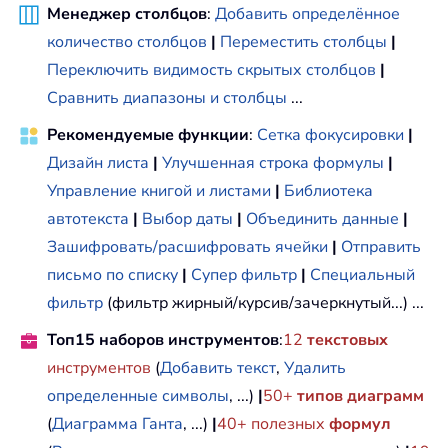
Менеджер столбцов
:
Добавить определённое
количество столбцов
|
Переместить столбцы
|
Переключить видимость скрытых столбцов
|
Сравнить диапазоны и столбцы
...
Рекомендуемые функции
:
Сетка фокусировки
|
Дизайн листа
|
Улучшенная строка формулы
|
Управление книгой и листами
|
Библиотека
автотекста
|
Выбор даты
|
Объединить данные
|
Зашифровать/расшифровать ячейки
|
Отправить
письмо по списку
|
Супер фильтр
|
Специальный
фильтр
(фильтр жирный/курсив/зачеркнутый...) ...
Топ15 наборов инструментов
:
12
текстовых
инструментов
(
Добавить текст
,
Удалить
определенные символы
, ...)
|
50+
типов диаграмм
(
Диаграмма Ганта
, ...)
|
40+ полезных
формул