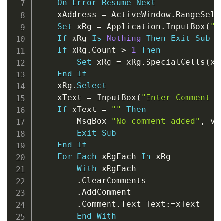
On
Error
Resume
Next
    xAddress 
=
 ActiveWindow
.
RangeSele
Set
 xRg 
=
 Application
.
InputBox
(
"P
If
 xRg 
Is
Nothing
Then
Exit
Sub
If
 xRg
.
Count 
>
1
Then
Set
 xRg 
=
 xRg
.
SpecialCells
(
xl
End
If
    xRg
.
Select
    xText 
=
 InputBox
(
"Enter Comment t
If
 xText 
=
""
Then
        MsgBox 
"No comment added"
,
 vb
Exit
Sub
End
If
For
Each
 xRgEach 
In
 xRg

With
 xRgEach

.
ClearComments

.
AddComment

.
Comment
.
Text Text
:
=
xText

End
With