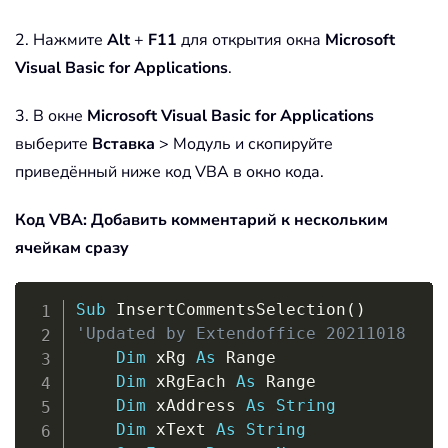
2. Нажмите
Alt
+
F11
для открытия окна
Microsoft
Visual Basic for Applications
.
3. В окне
Microsoft Visual Basic for Applications
выберите
Вставка
> Модуль и скопируйте
приведённый ниже код VBA в окно кода.
Код VBA: Добавить комментарий к нескольким
ячейкам сразу
Copy
Sub
 InsertCommentsSelection
(
)
'Updated by Extendoffice 20211018
Dim
 xRg 
As
 Range

Dim
 xRgEach 
As
 Range

Dim
 xAddress 
As
String
Dim
 xText 
As
String