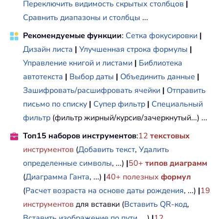
Переключить видимость скрытых столбцов
|
Сравнить диапазоны и столбцы
...
Рекомендуемые функции
:
Сетка фокусировки
|
Дизайн листа
|
Улучшенная строка формулы
|
Управление книгой и листами
|
Библиотека
автотекста
|
Выбор даты
|
Объединить данные
|
Зашифровать/расшифровать ячейки
|
Отправить
письмо по списку
|
Супер фильтр
|
Специальный
фильтр
(фильтр жирный/курсив/зачеркнутый...) ...
Топ15 наборов инструментов
:
12
текстовых
инструментов
(
Добавить текст
,
Удалить
определенные символы
, ...)
|
50+
типов диаграмм
(
Диаграмма Ганта
, ...)
|
40+ полезных
формул
(
Расчет возраста на основе даты рождения
, ...)
|
19
инструментов
для вставки (
Вставить QR-код
,
Вставить изображение по пути
, ...)
|
12