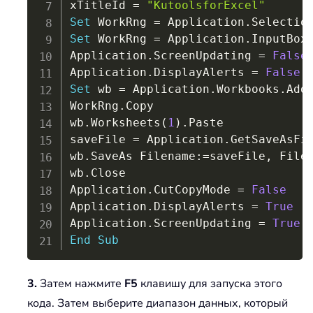
xTitleId 
=
"KutoolsforExcel"
Set
 WorkRng 
=
 Application
.
Set
 WorkRng 
=
 Application
.
InputBox
Application
.
ScreenUpdating 
=
False
Application
.
DisplayAlerts 
=
False
Set
 wb 
=
 Application
.
Workbooks
.
Add

WorkRng
.
Copy

wb
.
Worksheets
(
1
)
.
Paste

saveFile 
=
 Application
.
GetSaveAsFi
wb
.
SaveAs Filename
:
=
saveFile
,
 File
wb
.
Close

Application
.
CutCopyMode 
=
False
Application
.
DisplayAlerts 
=
True
Application
.
ScreenUpdating 
=
True
End
Sub
3.
Затем нажмите
F5
клавишу для запуска этого
кода. Затем выберите диапазон данных, который