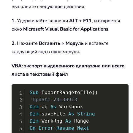
выполните следующие действия:
1.
Удерживайте клавиши
ALT + F11
, и откроется
окно
Microsoft Visual Basic for Applications
.
2.
Нажмите
Вставить
>
Модуль
и вставьте
следующий код в окно модуля.
VBA: экспорт выделенного диапазона или всего
листа в текстовый файл
Copy
Sub
 ExportRangetoFile
(
)
'Update 20130913
Dim
 wb 
As
Dim
 saveFile 
As
String
Dim
 WorkRng 
As
On
Error
Resume
Next