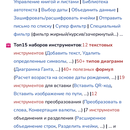
Управление книгой и листами
|
Библиотека
автотекста
|
Выбор даты
|
Объединить данные
|
Зашифровать/расшифровать ячейки
|
Отправить
письмо по списку
|
Супер фильтр
|
Специальный
фильтр
(фильтр жирный/курсив/зачеркнутый...) ...
Топ15 наборов инструментов
:
12
текстовых
инструментов
(
Добавить текст
,
Удалить
определенные символы
, ...)
|
50+
типов диаграмм
(
Диаграмма Ганта
, ...)
|
40+ полезных
формул
(
Расчет возраста на основе даты рождения
, ...)
|
19
инструментов
для вставки (
Вставить QR-код
,
Вставить изображение по пути
, ...)
|
12
инструментов
преобразования (
Преобразовать в
слова
,
Конвертация валюты
, ...)
|
7
инструментов
объединения и разделения (
Расширенное
объединение строк
,
Разделить ячейки
, ...)
|
... и