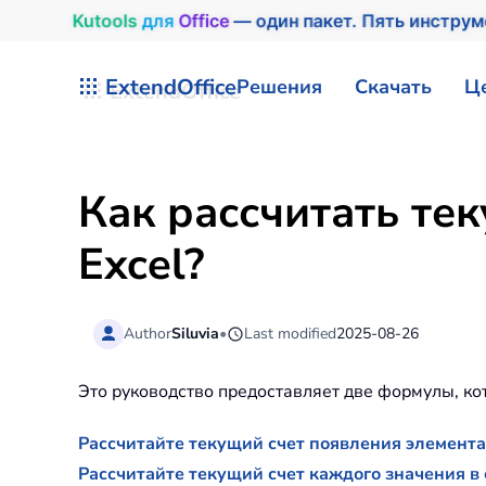
Kutools
для
Office
— один пакет. Пять инстру
Перейти к содержимому
ExtendOffice
Решения
Скачать
Ц
Как рассчитать тек
Excel?
Author
Siluvia
•
Last modified
2025-08-26
Это руководство предоставляет две формулы, кот
Рассчитайте текущий счет появления элемент
Рассчитайте текущий счет каждого значения 