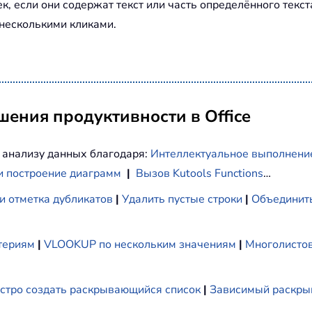
, если они содержат текст или часть определённого текст
 несколькими кликами.
ения продуктивности в Office
 анализу данных благодаря:
Интеллектуальное выполнени
и построение диаграмм
|
Вызов Kutools Functions
…
и отметка дубликатов
|
Удалить пустые строки
|
Объединить
териям
|
VLOOKUP по нескольким значениям
|
Многолистов
стро создать раскрывающийся список
|
Зависимый раскры