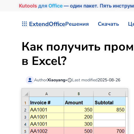
Kutools
для
Office
— один пакет. Пять инструм
Перейти к содержимому
ExtendOffice
Решения
Скачать
Ц
Как получить пром
в Excel?
Author
Xiaoyang
•
Last modified
2025-08-26