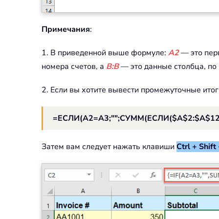
Примечания
:
1. В приведенной выше формуле:
A2
— это пер
номера счетов, а
B:B
— это данные столбца, по
2. Если вы хотите вывести промежуточные ито
=ЕСЛИ(A2=A3;"";СУММ(ЕСЛИ($A$2:$A$12=
Затем вам следует нажать клавиши
Ctrl + Shift