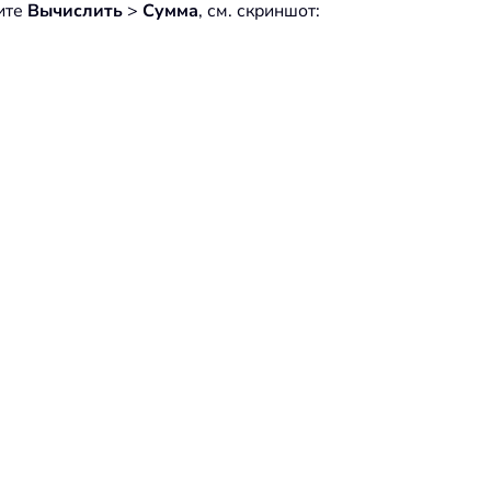
ите
Вычислить
>
Сумма
, см. скриншот: