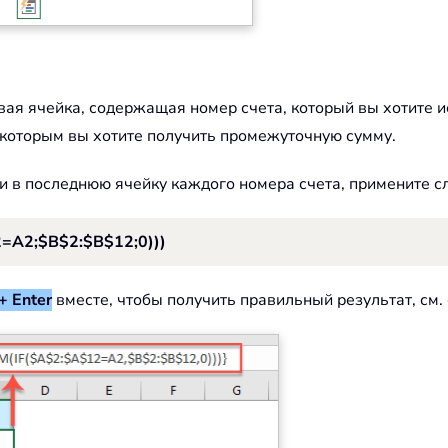
вая ячейка, содержащая номер счета, который вы хотите 
 которым вы хотите получить промежуточную сумму.
ги в последнюю ячейку каждого номера счета, примените 
A2;$B$2:$B$12;0)))
 + Enter
вместе, чтобы получить правильный результат, см.