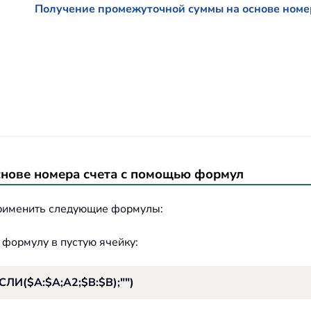
Получение промежуточной суммы на основе номе
нове номера счета с помощью формул
применить следующие формулы:
 формулу в пустую ячейку:
И($A:$A;A2;$B:$B);"")