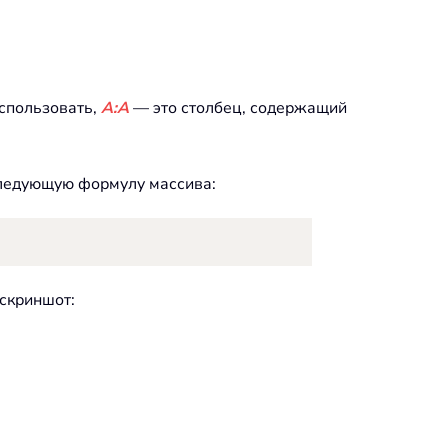
использовать,
A:A
— это столбец, содержащий
следующую формулу массива:
 скриншот: