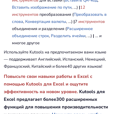
инструментов
для вставки (
Вставить QR-код
,
Вставить изображение по пути
, ...)
|
12
инструментов
преобразования (
Преобразовать в
слова
,
Конвертация валюты
, ...)
|
7
инструментов
объединения и разделения (
Расширенное
объединение строк
,
Разделить ячейки
, ...)
|
... и
многое другое
Используйте Kutools на предпочитаемом вами языке
— поддерживает Английский, Испанский, Немецкий,
Французский, Китайский и более40 других языков!
Повысьте свои навыки работы в Excel с
помощью Kutools для Excel и ощутите
эффективность на новом уровне.
Kutools для
Excel предлагает более300 расширенных
функций для повышения производительности