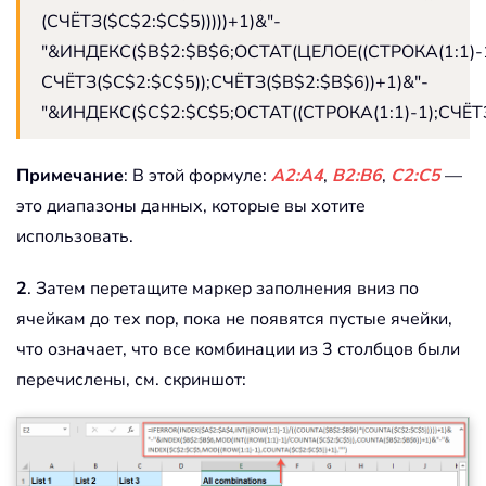
(СЧЁТЗ($C$2:$C$5)))))+1)&"-
"&ИНДЕКС($B$2:$B$6;ОСТАТ(ЦЕЛОЕ((СТРОКА(1:1)-1
СЧЁТЗ($C$2:$C$5));СЧЁТЗ($B$2:$B$6))+1)&"-
"&ИНДЕКС($C$2:$C$5;ОСТАТ((СТРОКА(1:1)-1);СЧЁТЗ(
Примечание
: В этой формуле:
A2:A4
,
B2:B6
,
C2:C5
—
это диапазоны данных, которые вы хотите
использовать.
2
. Затем перетащите маркер заполнения вниз по
ячейкам до тех пор, пока не появятся пустые ячейки,
что означает, что все комбинации из 3 столбцов были
перечислены, см. скриншот: