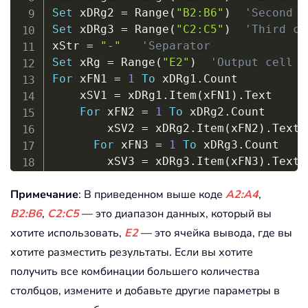
Set
 xDRg2 
=
 Range
(
"B2:B6"
)
'Second c
Set
 xDRg3 
=
 Range
(
"C2:C5"
)
'Third co
xStr 
=
"-"
'Separator
Set
 xRg 
=
 Range
(
"E2"
)
'Output cell
For
 xFN1 
=
1
To
 xDRg1
.
Count

    xSV1 
=
 xDRg1
.
Item
(
xFN1
)
.
Text

For
 xFN2 
=
1
To
 xDRg2
.
Count

        xSV2 
=
 xDRg2
.
Item
(
xFN2
)
.
Text

For
 xFN3 
=
1
To
 xDRg3
.
Count

        xSV3 
=
 xDRg3
.
Item
(
xFN3
)
.
Text

        xRg
.
Value 
=
 xSV1 
&
 xStr 
&
 xSV
Примечание
: В приведенном выше коде
A2:A4
,
Set
 xRg 
=
 xRg
.
Offset
(
1
,
0
)
Next
B2:B6
,
C2:C5
— это диапазон данных, который вы
Next
хотите использовать,
E2
— это ячейка вывода, где вы
Next
хотите разместить результаты. Если вы хотите
End
Sub
получить все комбинации большего количества
столбцов, измените и добавьте другие параметры в