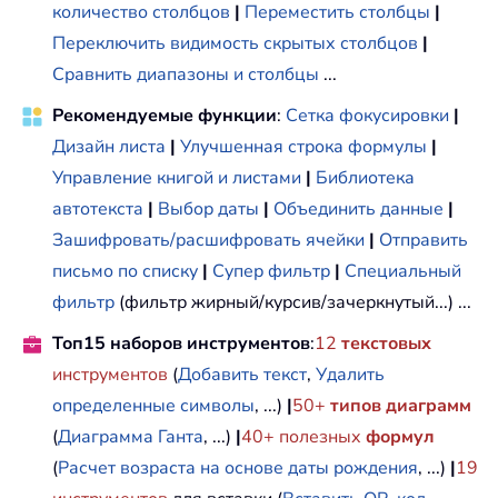
количество столбцов
|
Переместить столбцы
|
Переключить видимость скрытых столбцов
|
Сравнить диапазоны и столбцы
...
Рекомендуемые функции
:
Сетка фокусировки
|
Дизайн листа
|
Улучшенная строка формулы
|
Управление книгой и листами
|
Библиотека
автотекста
|
Выбор даты
|
Объединить данные
|
Зашифровать/расшифровать ячейки
|
Отправить
письмо по списку
|
Супер фильтр
|
Специальный
фильтр
(фильтр жирный/курсив/зачеркнутый...) ...
Топ15 наборов инструментов
:
12
текстовых
инструментов
(
Добавить текст
,
Удалить
определенные символы
, ...)
|
50+
типов диаграмм
(
Диаграмма Ганта
, ...)
|
40+ полезных
формул
(
Расчет возраста на основе даты рождения
, ...)
|
19