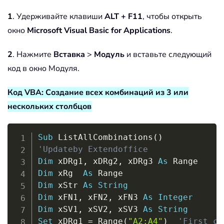
1
. Удерживайте клавиши
ALT + F11
, чтобы открыть
окно
Microsoft Visual Basic for Applications
.
2
. Нажмите
Вставка
>
Модуль
и вставьте следующий
код в окно Модуля.
Код VBA: Создание всех комбинаций из 3 или
нескольких столбцов
Copy
Sub
 ListAllCombinations
(
)
'Updateby Extendoffice
Dim
 xDRg1
,
 xDRg2
,
 xDRg3 
As
Dim
 xRg  
As
Dim
 xStr 
As
String
Dim
 xFN1
,
 xFN2
,
 xFN3 
As
Integer
Dim
 xSV1
,
 xSV2
,
 xSV3 
As
String
Set
 xDRg1 
=
 Range
(
"A2:A4"
)
'First co