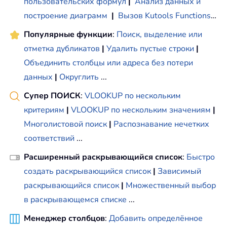
пользовательских формул
|
Анализ данных и
построение диаграмм
|
Вызов Kutools Functions
…
Популярные функции
:
Поиск, выделение или
отметка дубликатов
|
Удалить пустые строки
|
Объединить столбцы или адреса без потери
данных
|
Округлить
...
Супер ПОИСК
:
VLOOKUP по нескольким
критериям
|
VLOOKUP по нескольким значениям
|
Многолистовой поиск
|
Распознавание нечетких
соответствий
...
Расширенный раскрывающийся список
:
Быстро
создать раскрывающийся список
|
Зависимый
раскрывающийся список
|
Множественный выбор
в раскрывающемся списке
...
Менеджер столбцов
:
Добавить определённое