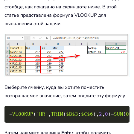
столбце, как показано на скриншоте ниже. В этой
статье представлена формула VLOOKUP для
выполнения этой задачи.
Выберите ячейку, куда вы хотите поместить
возвращаемое значение, затем введите эту формулу
Copy
=
VLOOKUP
(
"HR"
,
TRIM
(
$B$3
:
$C$6
)
,
2
,
0
)
=
SUM
(
OF
Затем нажмите клавишу
Enter
, чтобы получить