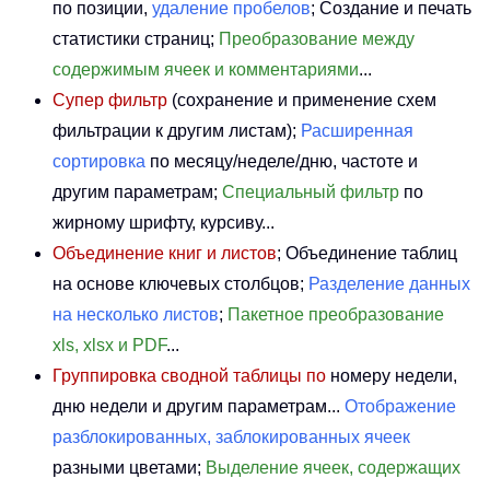
по позиции,
удаление пробелов
; Создание и печать
статистики страниц;
Преобразование между
содержимым ячеек и комментариями
...
Супер фильтр
(сохранение и применение схем
фильтрации к другим листам);
Расширенная
сортировка
по месяцу/неделе/дню, частоте и
другим параметрам;
Специальный фильтр
по
жирному шрифту, курсиву...
Объединение книг и листов
; Объединение таблиц
на основе ключевых столбцов;
Разделение данных
на несколько листов
;
Пакетное преобразование
xls, xlsx и PDF
...
Группировка сводной таблицы по
номеру недели,
дню недели и другим параметрам...
Отображение
разблокированных, заблокированных ячеек
разными цветами;
Выделение ячеек, содержащих