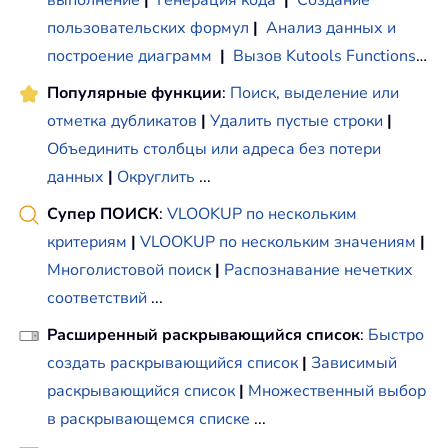
выполнение
|
Генерация кода
|
Создание
пользовательских формул
|
Анализ данных и
построение диаграмм
|
Вызов Kutools Functions
…
Популярные функции
:
Поиск, выделение или
отметка дубликатов
|
Удалить пустые строки
|
Объединить столбцы или адреса без потери
данных
|
Округлить
...
Супер ПОИСК
:
VLOOKUP по нескольким
критериям
|
VLOOKUP по нескольким значениям
|
Многолистовой поиск
|
Распознавание нечетких
соответствий
...
Расширенный раскрывающийся список
:
Быстро
создать раскрывающийся список
|
Зависимый
раскрывающийся список
|
Множественный выбор
в раскрывающемся списке
...