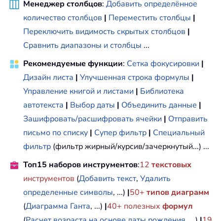
Менеджер столбцов
:
Добавить определённое
количество столбцов
|
Переместить столбцы
|
Переключить видимость скрытых столбцов
|
Сравнить диапазоны и столбцы
...
Рекомендуемые функции
:
Сетка фокусировки
|
Дизайн листа
|
Улучшенная строка формулы
|
Управление книгой и листами
|
Библиотека
автотекста
|
Выбор даты
|
Объединить данные
|
Зашифровать/расшифровать ячейки
|
Отправить
письмо по списку
|
Супер фильтр
|
Специальный
фильтр
(фильтр жирный/курсив/зачеркнутый...) ...
Топ15 наборов инструментов
:
12
текстовых
инструментов
(
Добавить текст
,
Удалить
определенные символы
, ...)
|
50+
типов диаграмм
(
Диаграмма Ганта
, ...)
|
40+ полезных
формул
(
Расчет возраста на основе даты рождения
, ...)
|
19