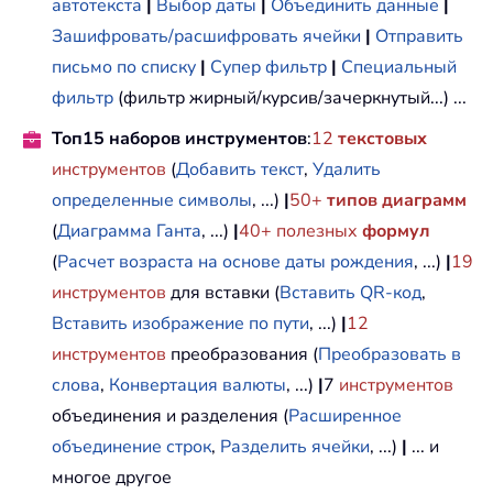
автотекста
|
Выбор даты
|
Объединить данные
|
Зашифровать/расшифровать ячейки
|
Отправить
письмо по списку
|
Супер фильтр
|
Специальный
фильтр
(фильтр жирный/курсив/зачеркнутый...) ...
Топ15 наборов инструментов
:
12
текстовых
инструментов
(
Добавить текст
,
Удалить
определенные символы
, ...)
|
50+
типов диаграмм
(
Диаграмма Ганта
, ...)
|
40+ полезных
формул
(
Расчет возраста на основе даты рождения
, ...)
|
19
инструментов
для вставки (
Вставить QR-код
,
Вставить изображение по пути
, ...)
|
12
инструментов
преобразования (
Преобразовать в
слова
,
Конвертация валюты
, ...)
|
7
инструментов
объединения и разделения (
Расширенное
объединение строк
,
Разделить ячейки
, ...)
|
... и
многое другое