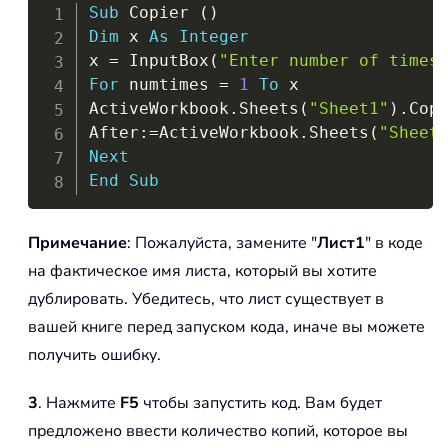
Copy
Sub
 Copier 
(
)
Dim
 x 
As
Integer
x 
=
 InputBox
(
"Enter number of times
For
 numtimes 
=
1
To
 x

ActiveWorkbook
.
Sheets
(
"Sheet1"
)
.
Cop
After
:
=
ActiveWorkbook
.
Sheets
(
"Sheet
Next
End
Sub
Примечание
: Пожалуйста, замените "
Лист1
" в коде
на фактическое имя листа, который вы хотите
дублировать. Убедитесь, что лист существует в
вашей книге перед запуском кода, иначе вы можете
получить ошибку.
3
. Нажмите
F5
чтобы запустить код. Вам будет
предложено ввести количество копий, которое вы