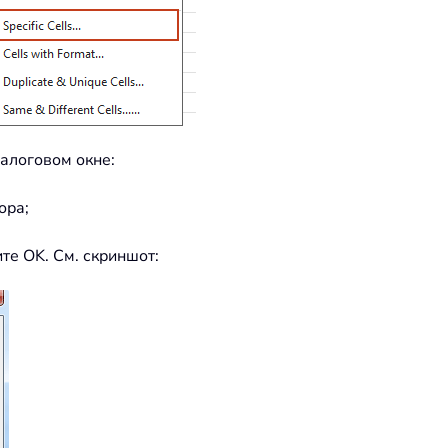
алоговом окне:
ора;
те OK. См. скриншот: