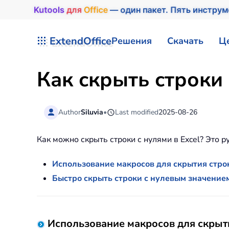
Kutools
для
Office
— один пакет. Пять инстру
Перейти к содержимому
ExtendOffice
Решения
Скачать
Ц
Как скрыть строки 
Author
Siluvia
•
Last modified
2025-08-26
Как можно скрыть строки с нулями в Excel? Это 
Использование макросов для скрытия стро
Быстро скрыть строки с нулевым значением
Использование макросов для скрыти