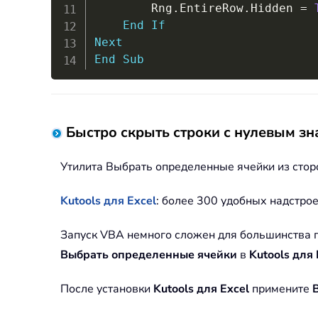
        Rng
.
EntireRow
.
Hidden 
=
End
If
Next
End
Sub
Быстро скрыть строки с нулевым зн
Утилита Выбрать определенные ячейки из сто
Kutools для Excel
: более 300 удобных надстрое
Запуск VBA немного сложен для большинства п
Выбрать
определенные ячейки
в
Kutools для 
После установки
Kutools для Excel
примените