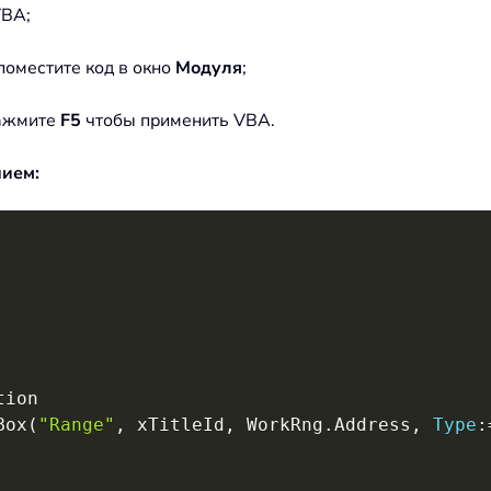
VBA;
 поместите код в окно
Модуля
;
ажмите
F5
чтобы применить VBA.
нием:
Box
(
"Range"
,
 xTitleId
,
 WorkRng
.
Address
,
Type
: