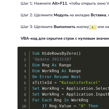
Шаг 1: Нажмите
Alt+F11
, чтобы открыть окно 
Шаг 2: Щелкните
Модуль
на вкладке
Вставка
,
Шаг 3: Щелкните
Выполнить
кнопку
или н
VBA-код для скрытия строк с нулевым значе
Sub
 HideRowsByZero
(
)
'Update 20131107
Dim
 Rng 
As
Dim
 WorkRng 
As
On
Error
Resume
Next
xTitleId 
=
"KutoolsforExcel"
Set
 WorkRng 
=
 Application
.
Set
 WorkRng 
=
 Application
.
Input
For
Each
 Rng 
In
 WorkRng

If
 Rng
.
Value 
=
"0"
Then