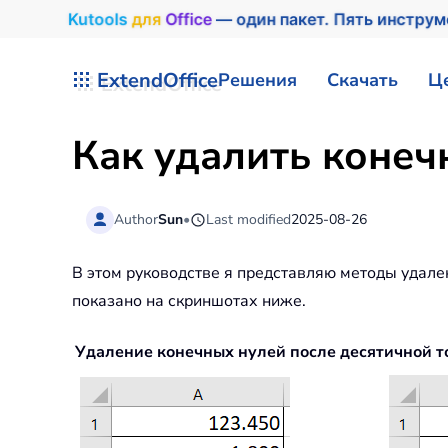
Kutools
для
Office
— один пакет. Пять инстру
Перейти к содержимому
ExtendOffice
Решения
Скачать
Ц
Как удалить конечн
Author
Sun
•
Last modified
2025-08-26
В этом руководстве я представляю методы удале
показано на скриншотах ниже.
Удаление конечных нулей после десятичной т