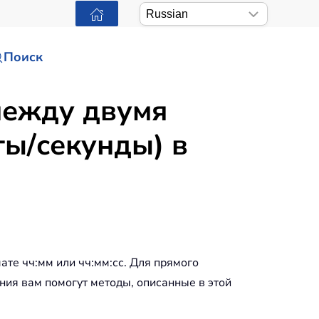
Поиск
между двумя
ты/секунды) в
те чч:мм или чч:мм:сс. Для прямого
ния вам помогут методы, описанные в этой