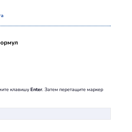
та
формул
жмите клавишу
Enter
. Затем перетащите маркер