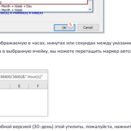
тображаемую в часах, минутах или секундах между указа
а в выбранную ячейку, вы можете перетащить маркер авто
ной версией (30-день) этой утилиты, пожалуйста, нажмите