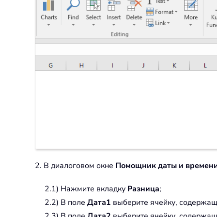
2. В диалоговом окне
Помощник даты и времен
2.1) Нажмите вкладку
Разница
;
2.2) В поле
Дата1
выберите ячейку, содержащ
2.3) В поле
Дата2
выберите ячейку, содержащ