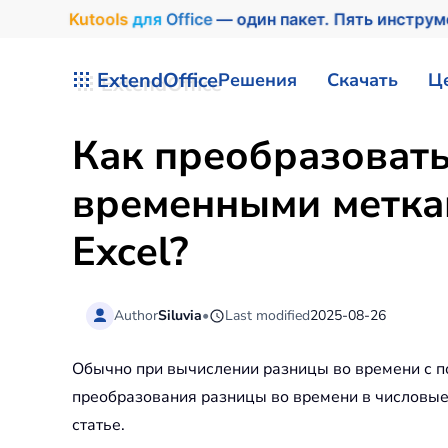
Kutools
для
Office
— один пакет. Пять инстру
Перейти к содержимому
ExtendOffice
Решения
Скачать
Ц
Как преобразовать
временными меткам
Excel?
Author
Siluvia
•
Last modified
2025-08-26
Обычно при вычислении разницы во времени с по
преобразования разницы во времени в числовые 
статье.