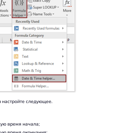
и
настройте следующее.
ую время начала;
ую время окончания;