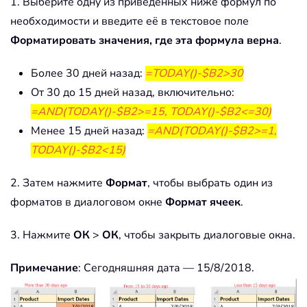
1. Выберите одну из приведённых ниже формул по
необходимости и введите её в текстовое поле
Форматировать значения, где эта формула верна
.
Более 30 дней назад:
=TODAY()-$B2>30
От 30 до 15 дней назад, включительно:
=AND(TODAY()-$B2>=15, TODAY()-$B2<=30)
Менее 15 дней назад:
=AND(TODAY()-$B2>=1,
TODAY()-$B2<15)
2. Затем нажмите
Формат
, чтобы выбрать один из
форматов в диалоговом окне
Формат ячеек
.
3. Нажмите
ОК
>
ОК
, чтобы закрыть диалоговые окна.
Примечание
: Сегодняшняя дата — 15/8/2018.