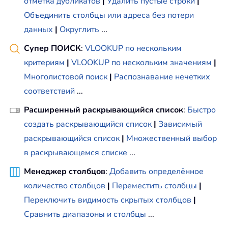
отметка дубликатов
|
Удалить пустые строки
|
Объединить столбцы или адреса без потери
данных
|
Округлить
...
Супер ПОИСК
:
VLOOKUP по нескольким
критериям
|
VLOOKUP по нескольким значениям
|
Многолистовой поиск
|
Распознавание нечетких
соответствий
...
Расширенный раскрывающийся список
:
Быстро
создать раскрывающийся список
|
Зависимый
раскрывающийся список
|
Множественный выбор
в раскрывающемся списке
...
Менеджер столбцов
:
Добавить определённое
количество столбцов
|
Переместить столбцы
|
Переключить видимость скрытых столбцов
|
Сравнить диапазоны и столбцы
...