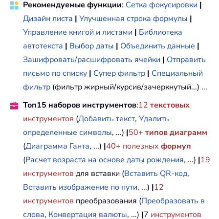
Рекомендуемые функции
:
Сетка фокусировки
|
Дизайн листа
|
Улучшенная строка формулы
|
Управление книгой и листами
|
Библиотека
автотекста
|
Выбор даты
|
Объединить данные
|
Зашифровать/расшифровать ячейки
|
Отправить
письмо по списку
|
Супер фильтр
|
Специальный
фильтр
(фильтр жирный/курсив/зачеркнутый...) ...
Топ15 наборов инструментов
:
12
текстовых
инструментов
(
Добавить текст
,
Удалить
определенные символы
, ...)
|
50+
типов диаграмм
(
Диаграмма Ганта
, ...)
|
40+ полезных
формул
(
Расчет возраста на основе даты рождения
, ...)
|
19
инструментов
для вставки (
Вставить QR-код
,
Вставить изображение по пути
, ...)
|
12
инструментов
преобразования (
Преобразовать в
слова
,
Конвертация валюты
, ...)
|
7
инструментов