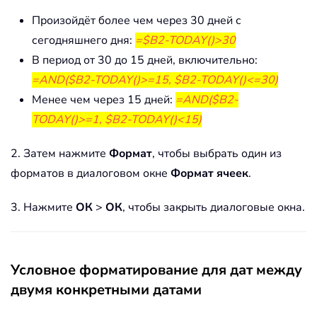
Произойдёт более чем через 30 дней с
сегодняшнего дня:
=$B2-TODAY()>30
В период от 30 до 15 дней, включительно:
=AND($B2-TODAY()>=15, $B2-TODAY()<=30)
Менее чем через 15 дней:
=AND($B2-
TODAY()>=1, $B2-TODAY()<15)
2. Затем нажмите
Формат
, чтобы выбрать один из
форматов в диалоговом окне
Формат ячеек
.
3. Нажмите
ОК
>
ОК
, чтобы закрыть диалоговые окна.
Условное форматирование для дат между
двумя конкретными датами