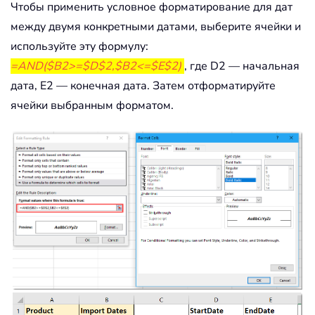
Чтобы применить условное форматирование для дат
между двумя конкретными датами, выберите ячейки и
используйте эту формулу:
=AND($B2>=$D$2,$B2<=$E$2)
, где D2 — начальная
дата, E2 — конечная дата. Затем отформатируйте
ячейки выбранным форматом.