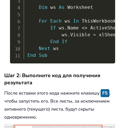
Dim
 ws 
As
 Worksheet

For
Each
 ws 
In
 ThisWorkbook
.
Wor
If
 ws
.
Name 
<
>
 ActiveSheet
.
N
            ws
.
Visible 
=
 xlSheetHidd
End
If
Next
End
Sub
Шаг 2: Выполните код для получения
результата
После вставки этого кода нажмите клавишу
F5
,
чтобы запустить его. Все листы, за исключением
активного (текущего) листа, будут скрыты
одновременно.