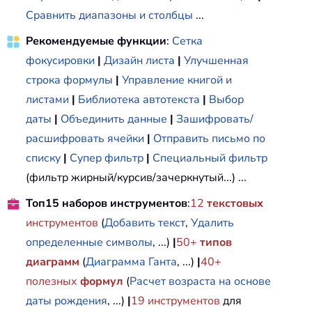
Сравнить диапазоны и столбцы
...
Рекомендуемые функции
:
Сетка
фокусировки
|
Дизайн листа
|
Улучшенная
строка формулы
|
Управление книгой и
листами
|
Библиотека автотекста
|
Выбор
даты
|
Объединить данные
|
Зашифровать/
расшифровать ячейки
|
Отправить письмо по
списку
|
Супер фильтр
|
Специальный фильтр
(фильтр жирный/курсив/зачеркнутый...) ...
Топ15 наборов инструментов
:
12
текстовых
инструментов
(
Добавить текст
,
Удалить
определенные символы
, ...)
|
50+
типов
диаграмм
(
Диаграмма Ганта
, ...)
|
40+
полезных
формул
(
Расчет возраста на основе
даты рождения
, ...)
|
19
инструментов
для