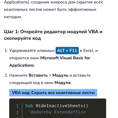
Applications), создание макроса для скрытия всех
неактивных листов может быть эффективным
методом.
Шаг 1: Откройте редактор модулей VBA и
скопируйте код
Удерживайте клавиши
ALT + F11
в Excel, и
откроется окно
Microsoft Visual Basic for
Applications
.
Нажмите
Вставить
>
Модуль
и вставьте
следующий код в окно
Модуля
.
VBA код: Скрыть все неактивные листы
Copy
Sub
 HideInactiveSheets
(
)
'Updateby Extendoffice