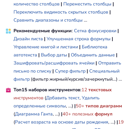
количество столбцов
|
Переместить столбцы
|
Переключить видимость скрытых столбцов
|
Сравнить диапазоны и столбцы
...
Рекомендуемые функции
:
Сетка фокусировки
|
Дизайн листа
|
Улучшенная строка формулы
|
Управление книгой и листами
|
Библиотека
автотекста
|
Выбор даты
|
Объединить данные
|
Зашифровать/расшифровать ячейки
|
Отправить
письмо по списку
|
Супер фильтр
|
Специальный
фильтр
(фильтр жирный/курсив/зачеркнутый...) ...
Топ15 наборов инструментов
:
12
текстовых
инструментов
(
Добавить текст
,
Удалить
определенные символы
, ...)
|
50+
типов диаграмм
(
Диаграмма Ганта
, ...)
|
40+ полезных
формул
(
Расчет возраста на основе даты рождения
, ...)
|
19