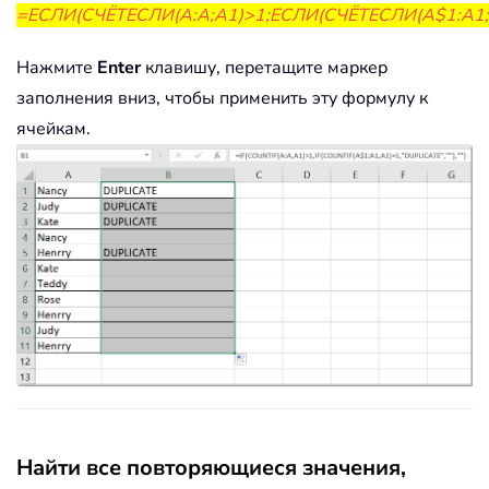
=ЕСЛИ(СЧЁТЕСЛИ(A:A;A1)>1;ЕСЛИ(СЧЁТЕСЛИ(A$1:A1;A1
Нажмите
Enter
клавишу, перетащите маркер
заполнения вниз, чтобы применить эту формулу к
ячейкам.
Найти все повторяющиеся значения,