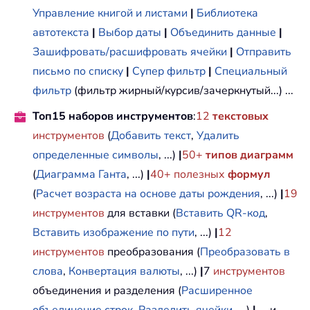
Управление книгой и листами
|
Библиотека
автотекста
|
Выбор даты
|
Объединить данные
|
Зашифровать/расшифровать ячейки
|
Отправить
письмо по списку
|
Супер фильтр
|
Специальный
фильтр
(фильтр жирный/курсив/зачеркнутый...) ...
Топ15 наборов инструментов
:
12
текстовых
инструментов
(
Добавить текст
,
Удалить
определенные символы
, ...)
|
50+
типов диаграмм
(
Диаграмма Ганта
, ...)
|
40+ полезных
формул
(
Расчет возраста на основе даты рождения
, ...)
|
19
инструментов
для вставки (
Вставить QR-код
,
Вставить изображение по пути
, ...)
|
12
инструментов
преобразования (
Преобразовать в
слова
,
Конвертация валюты
, ...)
|
7
инструментов
объединения и разделения (
Расширенное