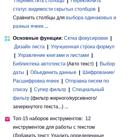
Переместить столбцы
|
Переключить
статус видимости скрытых столбцов
|
Сравнить столбцы для
выбора одинаковых и
разных ячеек
...
Основные функции
:
Сетка фокусировки
|
Дизайн листа
|
Улучшенная строка формул
|
Управление книгами и листами
 | 
Библиотека автотекста
(Авто текст)
|
Выбор
даты
|
Объединить данные
|
Шифрование/
Расшифровка ячеек
|
Отправка писем по
списку
|
Супер фильтр
|
Специальный
фильтр
(фильтр жирного/курсивного/
зачеркнутого текста...) ...
Топ-15 наборов инструментов: 12
инструментов для работы с текстом
(Добавить текст, Удалить определенные