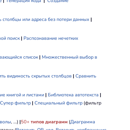
е
|
Генерация кода
|
Создание
 столбцы или адреса без потери данных
|
ой поиск
|
Распознавание нечетких
вающийся список
|
Множественный выбор в
ть видимость скрытых столбцов
|
Сравнить
ие книгой и листами
|
Библиотека автотекста
|
Супер фильтр
|
Специальный фильтр
(фильтр
мволы
, ...)
|
50+
типов диаграмм
(
Диаграмма