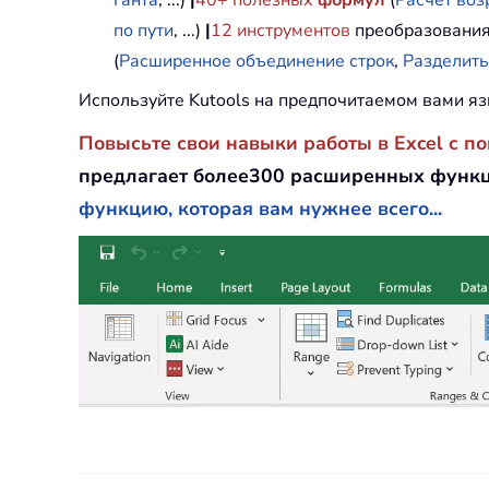
Ганта
, ...)
|
40+ полезных
формул
(
Расчет воз
по пути
, ...)
|
12
инструментов
преобразования
(
Расширенное объединение строк
,
Разделить
Используйте Kutools на предпочитаемом вами яз
Повысьте свои навыки работы в Excel с п
предлагает более300 расширенных функц
функцию, которая вам нужнее всего...