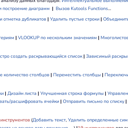
 анализу данных благодаря:
Интеллектуальное выполнени
и построение диаграмм
|
Вызов Kutools Functions
…
и отметка дубликатов
|
Удалить пустые строки
|
Объединить
териям
|
VLOOKUP по нескольким значениям
|
Многолистов
стро создать раскрывающийся список
|
Зависимый раскры
е количество столбцов
|
Переместить столбцы
|
Переключи
ки
|
Дизайн листа
|
Улучшенная строка формулы
|
Управлен
ать/расшифровать ячейки
|
Отправить письмо по списку
|
инструментов
(
Добавить текст
,
Удалить определенные си