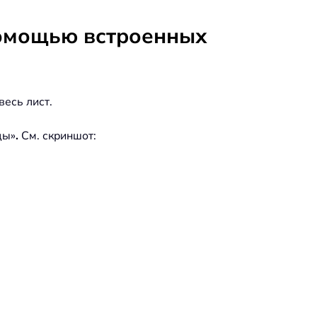
помощью встроенных
весь лист.
цы»
.
См. скриншот: