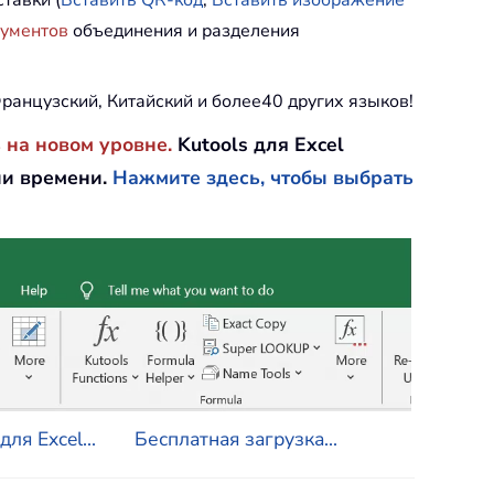
тавки (
Вставить QR-код
,
Вставить изображение
рументов
объединения и разделения
ранцузский, Китайский и более40 других языков!
 на новом уровне.
Kutools для Excel
ии времени.
Нажмите здесь, чтобы выбрать
ля Excel...
Бесплатная загрузка...