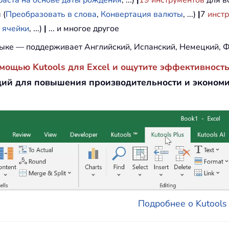
раста на основе даты рождения
, ...)
|
19
инструментов
для вс
 (
Преобразовать в слова
,
Конвертация валюты
, ...)
|
7
инст
 ячейки
, ...)
|
... и многое другое
ыке — поддерживает Английский, Испанский, Немецкий, Ф
омощью Kutools для Excel и ощутите эффективность
ий для повышения производительности и эконом
Подробнее о Kutools д