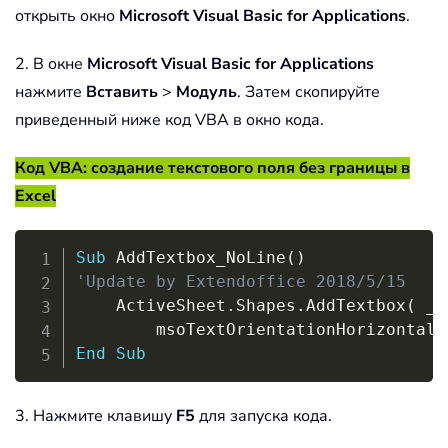
открыть окно
Microsoft Visual Basic for Applications
.
2. В окне
Microsoft Visual Basic for Applications
нажмите
Вставить
>
Модуль
. Затем скопируйте
приведенный ниже код VBA в окно кода.
Код VBA: создание текстового поля без границы в
Excel
Copy
Sub
 AddTextbox_NoLine
(
)
'Update by Extendoffice 2018/5/15
    ActiveSheet
.
Shapes
.
AddTextbox
(
_
        msoTextOrientationHorizontal
,
End
Sub
3. Нажмите клавишу
F5
для запуска кода.