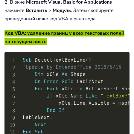
2. В окне
Microsoft Visual Basic for Applications
нажмите
Вставить
>
Модуль
. Затем скопируйте
приведенный ниже код VBA в окно кода.
Код VBA: удаление границ у всех текстовых полей
на текущем листе
Copy
Sub
 DelectTextBoxLine
(
)
'Update by Extendoffice 2018/5/15
Dim
 xOle 
As
 Shape

On
Error
GoTo
 LableNext

For
Each
 xOle 
In
 ActiveSheet
.
Shap
If
 xOle
.
Name 
Like
"TextBox*"
            xOle
.
Line
.
Visible 
=
 msoFa
End
If
LableNext
:
Next
End
Sub