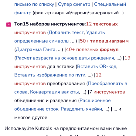
письмо по списку
|
Супер фильтр
|
Специальный
фильтр
(фильтр жирный/курсив/зачеркнутый...) ...
Топ15 наборов инструментов
:
12
текстовых
инструментов
(
Добавить текст
,
Удалить
определенные символы
, ...)
|
50+
типов диаграмм
(
Диаграмма Ганта
, ...)
|
40+ полезных
формул
(
Расчет возраста на основе даты рождения
, ...)
|
19
инструментов
для вставки (
Вставить QR-код
,
Вставить изображение по пути
, ...)
|
12
инструментов
преобразования (
Преобразовать в
слова
,
Конвертация валюты
, ...)
|
7
инструментов
объединения и разделения (
Расширенное
объединение строк
,
Разделить ячейки
, ...)
|
... и
многое другое
Используйте Kutools на предпочитаемом вами языке