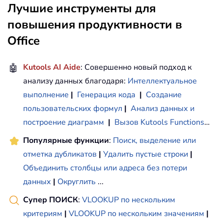
Лучшие инструменты для
повышения продуктивности в
Office
🤖
Kutools AI Aide
: Совершенно новый подход к
анализу данных благодаря:
Интеллектуальное
выполнение
|
Генерация кода
|
Создание
пользовательских формул
|
Анализ данных и
построение диаграмм
|
Вызов Kutools Functions
…
Популярные функции
:
Поиск, выделение или
отметка дубликатов
|
Удалить пустые строки
|
Объединить столбцы или адреса без потери
данных
|
Округлить
...
Супер ПОИСК
:
VLOOKUP по нескольким
критериям
|
VLOOKUP по нескольким значениям
|