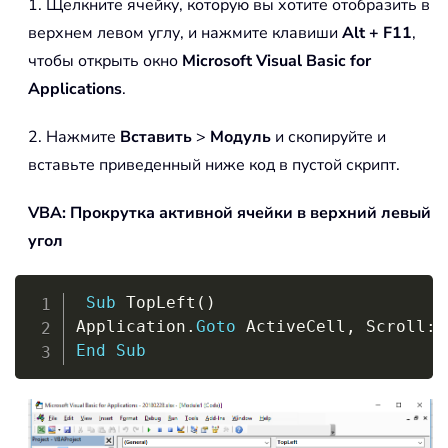
1. Щелкните ячейку, которую вы хотите отобразить в
верхнем левом углу, и нажмите клавиши
Alt + F11
,
чтобы открыть окно
Microsoft Visual Basic for
Applications
.
2. Нажмите
Вставить
>
Модуль
и скопируйте и
вставьте приведенный ниже код в пустой скрипт.
VBA: Прокрутка активной ячейки в верхний левый
угол
Copy
Sub
 TopLeft
(
)
Application
.
Goto
 ActiveCell
,
 Scroll
:
=
End
Sub