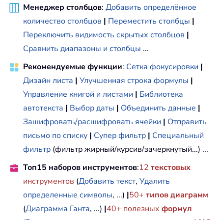
Менеджер столбцов
:
Добавить определённое
количество столбцов
|
Переместить столбцы
|
Переключить видимость скрытых столбцов
|
Сравнить диапазоны и столбцы
...
Рекомендуемые функции
:
Сетка фокусировки
|
Дизайн листа
|
Улучшенная строка формулы
|
Управление книгой и листами
|
Библиотека
автотекста
|
Выбор даты
|
Объединить данные
|
Зашифровать/расшифровать ячейки
|
Отправить
письмо по списку
|
Супер фильтр
|
Специальный
фильтр
(фильтр жирный/курсив/зачеркнутый...) ...
Топ15 наборов инструментов
:
12
текстовых
инструментов
(
Добавить текст
,
Удалить
определенные символы
, ...)
|
50+
типов диаграмм
(
Диаграмма Ганта
, ...)
|
40+ полезных
формул