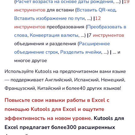
(
Расчет возраста на основе даты рождения
, ...)
|
19
инструментов
для вставки (
Вставить QR-код
,
Вставить изображение по пути
, ...)
|
12
инструментов
преобразования (
Преобразовать в
слова
,
Конвертация валюты
, ...)
|
7
инструментов
объединения и разделения (
Расширенное
объединение строк
,
Разделить ячейки
, ...)
|
... и
многое другое
Используйте Kutools на предпочитаемом вами языке
— поддерживает Английский, Испанский, Немецкий,
Французский, Китайский и более40 других языков!
Повысьте свои навыки работы в Excel с
помощью Kutools для Excel и ощутите
эффективность на новом уровне.
Kutools для
Excel предлагает более300 расширенных