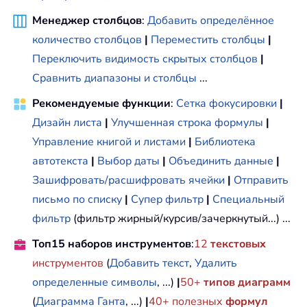
Менеджер столбцов
:
Добавить определённое
количество столбцов
|
Переместить столбцы
|
Переключить видимость скрытых столбцов
|
Сравнить диапазоны и столбцы
...
Рекомендуемые функции
:
Сетка фокусировки
|
Дизайн листа
|
Улучшенная строка формулы
|
Управление книгой и листами
|
Библиотека
автотекста
|
Выбор даты
|
Объединить данные
|
Зашифровать/расшифровать ячейки
|
Отправить
письмо по списку
|
Супер фильтр
|
Специальный
фильтр
(фильтр жирный/курсив/зачеркнутый...) ...
Топ15 наборов инструментов
:
12
текстовых
инструментов
(
Добавить текст
,
Удалить
определенные символы
, ...)
|
50+
типов диаграмм
(
Диаграмма Ганта
, ...)
|
40+ полезных
формул