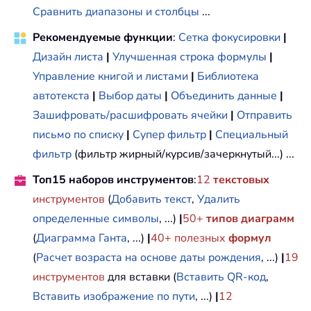
Сравнить диапазоны и столбцы
...
Рекомендуемые функции
:
Сетка фокусировки
|
Дизайн листа
|
Улучшенная строка формулы
|
Управление книгой и листами
|
Библиотека
автотекста
|
Выбор даты
|
Объединить данные
|
Зашифровать/расшифровать ячейки
|
Отправить
письмо по списку
|
Супер фильтр
|
Специальный
фильтр
(фильтр жирный/курсив/зачеркнутый...) ...
Топ15 наборов инструментов
:
12
текстовых
инструментов
(
Добавить текст
,
Удалить
определенные символы
, ...)
|
50+
типов диаграмм
(
Диаграмма Ганта
, ...)
|
40+ полезных
формул
(
Расчет возраста на основе даты рождения
, ...)
|
19
инструментов
для вставки (
Вставить QR-код
,
Вставить изображение по пути
, ...)
|
12