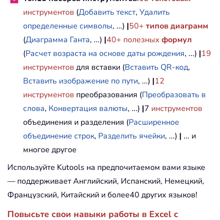
инструментов
(
Добавить текст
,
Удалить
определенные символы
, ...)
|
50+
типов диаграмм
(
Диаграмма Ганта
, ...)
|
40+ полезных
формул
(
Расчет возраста на основе даты рождения
, ...)
|
19
инструментов
для вставки (
Вставить QR-код
,
Вставить изображение по пути
, ...)
|
12
инструментов
преобразования (
Преобразовать в
слова
,
Конвертация валюты
, ...)
|
7
инструментов
объединения и разделения (
Расширенное
объединение строк
,
Разделить ячейки
, ...)
|
... и
многое другое
Используйте Kutools на предпочитаемом вами языке
— поддерживает Английский, Испанский, Немецкий,
Французский, Китайский и более40 других языков!
Повысьте свои навыки работы в Excel с