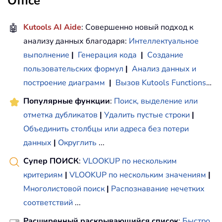
Office
🤖
Kutools AI Aide
: Совершенно новый подход к
анализу данных благодаря:
Интеллектуальное
выполнение
|
Генерация кода
|
Создание
пользовательских формул
|
Анализ данных и
построение диаграмм
|
Вызов Kutools Functions
…
Популярные функции
:
Поиск, выделение или
отметка дубликатов
|
Удалить пустые строки
|
Объединить столбцы или адреса без потери
данных
|
Округлить
...
Супер ПОИСК
:
VLOOKUP по нескольким
критериям
|
VLOOKUP по нескольким значениям
|
Многолистовой поиск
|
Распознавание нечетких
соответствий
...
Расширенный раскрывающийся список
:
Быстро