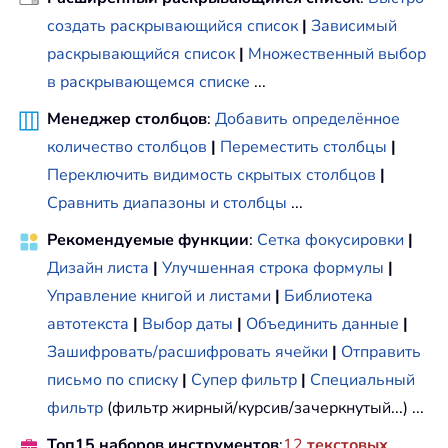
создать раскрывающийся список
|
Зависимый
раскрывающийся список
|
Множественный выбор
в раскрывающемся списке
...
Менеджер столбцов
:
Добавить определённое
количество столбцов
|
Переместить столбцы
|
Переключить видимость скрытых столбцов
|
Сравнить диапазоны и столбцы
...
Рекомендуемые функции
:
Сетка фокусировки
|
Дизайн листа
|
Улучшенная строка формулы
|
Управление книгой и листами
|
Библиотека
автотекста
|
Выбор даты
|
Объединить данные
|
Зашифровать/расшифровать ячейки
|
Отправить
письмо по списку
|
Супер фильтр
|
Специальный
фильтр
(фильтр жирный/курсив/зачеркнутый...) ...
Топ15 наборов инструментов
:
12
текстовых