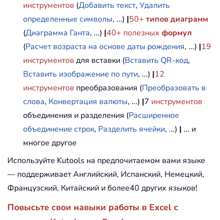
инструментов
(
Добавить текст
,
Удалить
определенные символы
, ...)
|
50+
типов диаграмм
(
Диаграмма Ганта
, ...)
|
40+ полезных
формул
(
Расчет возраста на основе даты рождения
, ...)
|
19
инструментов
для вставки (
Вставить QR-код
,
Вставить изображение по пути
, ...)
|
12
инструментов
преобразования (
Преобразовать в
слова
,
Конвертация валюты
, ...)
|
7
инструментов
объединения и разделения (
Расширенное
объединение строк
,
Разделить ячейки
, ...)
|
... и
многое другое
Используйте Kutools на предпочитаемом вами языке
— поддерживает Английский, Испанский, Немецкий,
Французский, Китайский и более40 других языков!
Повысьте свои навыки работы в Excel с