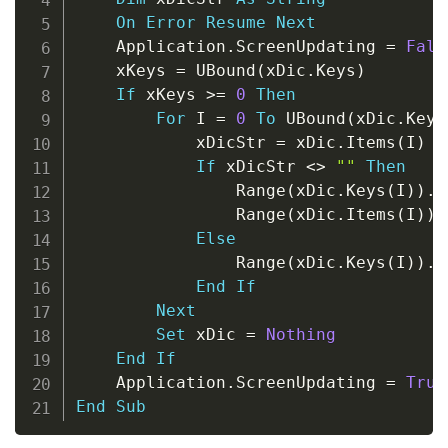
On
Error
Resume
Next
    Application
.
ScreenUpdating 
=
Fals
    xKeys 
=
 UBound
(
xDic
.
Keys
)
If
 xKeys 
>
=
0
Then
For
 I 
=
0
To
 UBound
(
xDic
.
Keys
            xDicStr 
=
 xDic
.
Items
(
I
)
If
 xDicStr 
<
>
""
Then
                Range
(
xDic
.
Keys
(
I
)
)
.
I
                Range
(
xDic
.
Items
(
I
)
)
.
Else
                Range
(
xDic
.
Keys
(
I
)
)
.
I
End
If
Next
Set
 xDic 
=
Nothing
End
If
    Application
.
ScreenUpdating 
=
True
End
Sub