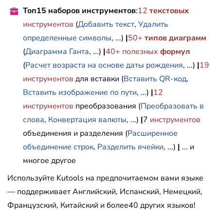
Топ15 наборов инструментов
:
12
текстовых
инструментов
(
Добавить текст
,
Удалить
определенные символы
, ...)
|
50+
типов диаграмм
(
Диаграмма Ганта
, ...)
|
40+ полезных
формул
(
Расчет возраста на основе даты рождения
, ...)
|
19
инструментов
для вставки (
Вставить QR-код
,
Вставить изображение по пути
, ...)
|
12
инструментов
преобразования (
Преобразовать в
слова
,
Конвертация валюты
, ...)
|
7
инструментов
объединения и разделения (
Расширенное
объединение строк
,
Разделить ячейки
, ...)
|
... и
многое другое
Используйте Kutools на предпочитаемом вами языке
— поддерживает Английский, Испанский, Немецкий,
Французский, Китайский и более40 других языков!