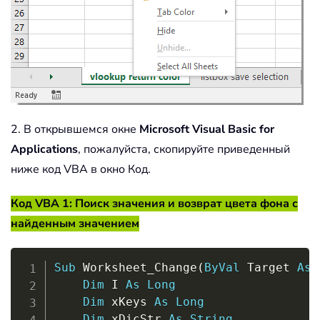
2. В открывшемся окне
Microsoft Visual Basic for
Applications
, пожалуйста, скопируйте приведенный
ниже код VBA в окно Код.
Код VBA 1: Поиск значения и возврат цвета фона с
найденным значением
Copy
Sub
 Worksheet_Change
(
ByVal
 Target 
As
 
Dim
 I 
As
Long
Dim
 xKeys 
As
Long
Dim
 xDicStr 
As
String