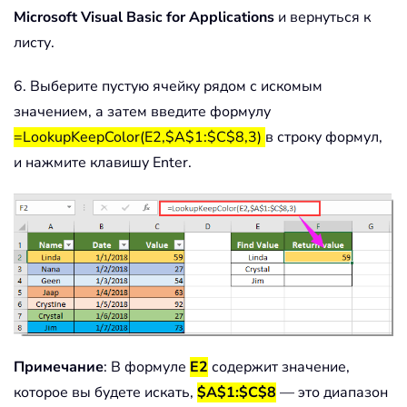
Microsoft Visual Basic for Applications
и вернуться к
листу.
6. Выберите пустую ячейку рядом с искомым
значением, а затем введите формулу
=LookupKeepColor(E2,$A$1:$C$8,3)
в строку формул,
и нажмите клавишу Enter.
Примечание
: В формуле
E2
содержит значение,
которое вы будете искать,
$A$1:$C$8
— это диапазон