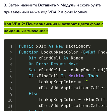
3. Затем нажмите
Вставить
>
Модуль
и скопируйте
приведенный ниже код VBA 2 в окно Модуль.
Код VBA 2: Поиск значения и возврат цвета фона с
найденным значением
Copy
Public
 xDic 
As
New
Function
 LookupKeepColor 
(
ByRef
 FndVa
Dim
 xFindCell 
As
 Range

On
Error
Resume
Next
Set
 xFindCell 
=
 LookupRng
.
Find
(
Fn
If
 xFindCell 
Is
Nothing
Then
        LookupKeepColor 
=
""
        xDic
.
Add Application
.
Caller
.
A
Else
        LookupKeepColor 
=
 xFindCell
.
O
        xDic
.
Add Application
.
Caller
.
A