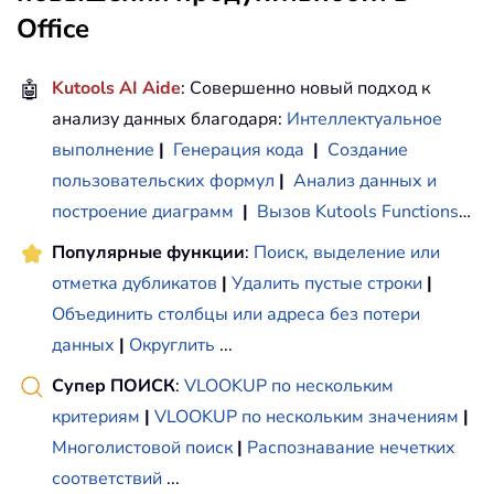
Office
🤖
Kutools AI Aide
: Совершенно новый подход к
анализу данных благодаря:
Интеллектуальное
выполнение
|
Генерация кода
|
Создание
пользовательских формул
|
Анализ данных и
построение диаграмм
|
Вызов Kutools Functions
…
Популярные функции
:
Поиск, выделение или
отметка дубликатов
|
Удалить пустые строки
|
Объединить столбцы или адреса без потери
данных
|
Округлить
...
Супер ПОИСК
:
VLOOKUP по нескольким
критериям
|
VLOOKUP по нескольким значениям
|
Многолистовой поиск
|
Распознавание нечетких
соответствий
...