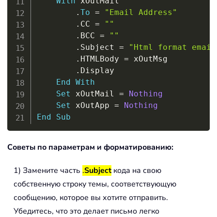
With
 xOutMail

.
To
=
"Email Address"
.
CC 
=
""
.
BCC 
=
""
.
Subject 
=
"Html format email
.
HTMLBody 
=
 xOutMsg

.
Display

End
With
Set
 xOutMail 
=
Nothing
Set
 xOutApp 
=
Nothing
End
Sub
Советы по параметрам и форматированию:
1) Замените часть
.
Subject
кода на свою
собственную строку темы, соответствующую
сообщению, которое вы хотите отправить.
Убедитесь, что это делает письмо легко