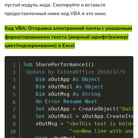
пустой модуль кода. Скопируйте и вставьте
предоставленный ниже код VBA в это окно.
Код VBA: Отправка электронной почты с указанным
форматированием текста (жирный шрифт/размер/
цвет/подчеркивание) в Excel
Copy
Sub
 SharePerformance1
(
)
'Update by ExtendOffice 2018/3//5
Dim
 xOutApp 
As
Object
Dim
 xOutMail 
As
Object
Dim
 xOutMsg 
As
String
On
Error
Resume
Next
Set
 xOutApp 
=
 CreateObject
(
"Outlo
Set
 xOutMail 
=
 xOutApp
.
CreateItem
    xOutMsg 
=
"<b>This text is bold</
"<u>New line with unde