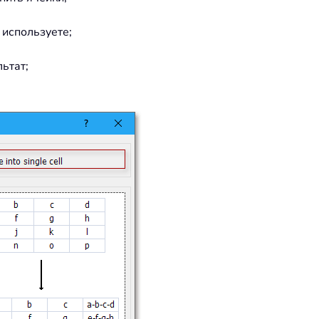
 используете;
льтат;