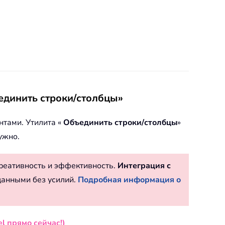
единить строки/столбцы»
тами. Утилита «
Объединить строки/столбцы
»
ужно.
реативность и эффективность.
Интеграция с
данными без усилий.
Подробная информация о
l прямо сейчас!)