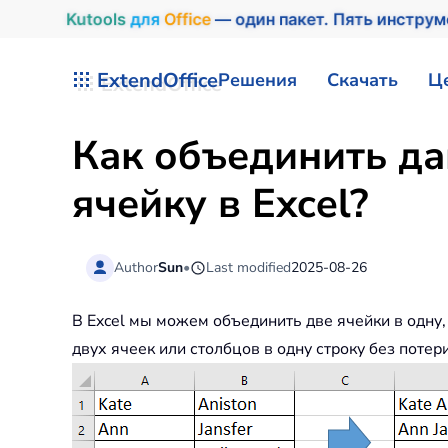
Kutools
для
Office
— один пакет. Пять инстру
Перейти к содержимому
ExtendOffice
Решения
Скачать
Ц
Как объединить да
ячейку в Excel?
Author
Sun
•
Last modified
2025-08-26
В Excel мы можем объединить две ячейки в одну
двух ячеек или столбцов в одну строку без поте