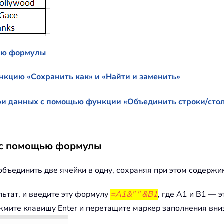
щью формулы
нкцию «Сохранить как» и «Найти и заменить»
ери данных с помощью функции «Объединить строки/ст
у с помощью формулы
объединить две ячейки в одну, сохраняя при этом содержи
льтат, и введите эту формулу
=A1&" " &B1
, где A1 и B1 — э
мите клавишу Enter и перетащите маркер заполнения вниз