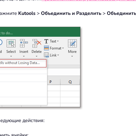
 нажмите
Kutools
>
Объединить и Разделить
>
Объединить
ледующие действия:
нить ячейки;