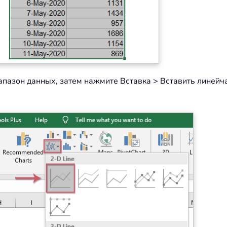
апазон данных, затем нажмите Вставка > Вставить линейч