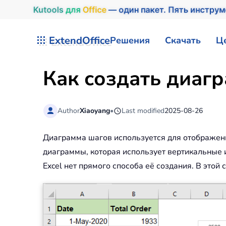
Kutools
для
Office
— один пакет. Пять инстру
Перейти к содержимому
ExtendOffice
Решения
Скачать
Ц
Как создать диагр
Author
Xiaoyang
•
Last modified
2025-08-26
Диаграмма шагов используется для отображен
диаграммы, которая использует вертикальные 
Excel нет прямого способа её создания. В этой