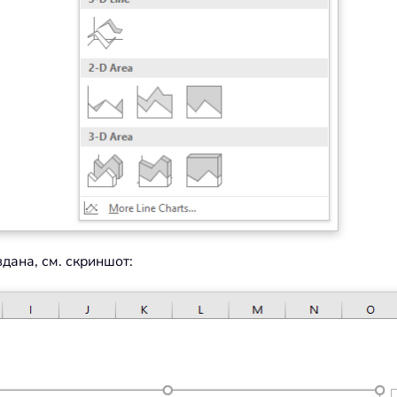
дана, см. скриншот: