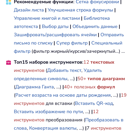
Рекомендуемые функции
:
Сетка фокусировки
|
Дизайн листа
|
Улучшенная строка формулы
|
Управление книгой и листами
|
Библиотека
автотекста
|
Выбор даты
|
Объединить данные
|
Зашифровать/расшифровать ячейки
|
Отправить
письмо по списку
|
Супер фильтр
|
Специальный
фильтр
(фильтр жирный/курсив/зачеркнутый...) ...
Топ15 наборов инструментов
:
12
текстовых
инструментов
(
Добавить текст
,
Удалить
определенные символы
, ...)
|
50+
типов диаграмм
(
Диаграмма Ганта
, ...)
|
40+ полезных
формул
(
Расчет возраста на основе даты рождения
, ...)
|
19
инструментов
для вставки (
Вставить QR-код
,
Вставить изображение по пути
, ...)
|
12
инструментов
преобразования (
Преобразовать в
слова
,
Конвертация валюты
, ...)
|
7
инструментов