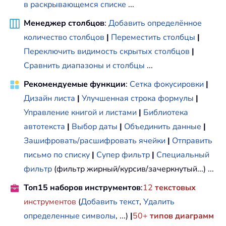
в раскрывающемся списке
...
Менеджер столбцов
:
Добавить определённое
количество столбцов
|
Переместить столбцы
|
Переключить видимость скрытых столбцов
|
Сравнить диапазоны и столбцы
...
Рекомендуемые функции
:
Сетка фокусировки
|
Дизайн листа
|
Улучшенная строка формулы
|
Управление книгой и листами
|
Библиотека
автотекста
|
Выбор даты
|
Объединить данные
|
Зашифровать/расшифровать ячейки
|
Отправить
письмо по списку
|
Супер фильтр
|
Специальный
фильтр
(фильтр жирный/курсив/зачеркнутый...) ...
Топ15 наборов инструментов
:
12
текстовых
инструментов
(
Добавить текст
,
Удалить
определенные символы
, ...)
|
50+
типов диаграмм