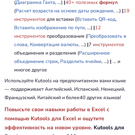
(
Диаграмма Ганта
, ...)
|
40+ полезных
формул
(
Расчет возраста на основе даты рождения
, ...)
|
19
инструментов
для вставки (
Вставить QR-код
,
Вставить изображение по пути
, ...)
|
12
инструментов
преобразования (
Преобразовать в
слова
,
Конвертация валюты
, ...)
|
7
инструментов
объединения и разделения (
Расширенное
объединение строк
,
Разделить ячейки
, ...)
|
... и
многое другое
Используйте Kutools на предпочитаемом вами языке
— поддерживает Английский, Испанский, Немецкий,
Французский, Китайский и более40 других языков!
Повысьте свои навыки работы в Excel с
помощью Kutools для Excel и ощутите
эффективность на новом уровне.
Kutools для