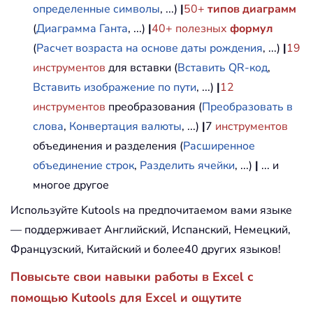
определенные символы
, ...)
|
50+
типов диаграмм
(
Диаграмма Ганта
, ...)
|
40+ полезных
формул
(
Расчет возраста на основе даты рождения
, ...)
|
19
инструментов
для вставки (
Вставить QR-код
,
Вставить изображение по пути
, ...)
|
12
инструментов
преобразования (
Преобразовать в
слова
,
Конвертация валюты
, ...)
|
7
инструментов
объединения и разделения (
Расширенное
объединение строк
,
Разделить ячейки
, ...)
|
... и
многое другое
Используйте Kutools на предпочитаемом вами языке
— поддерживает Английский, Испанский, Немецкий,
Французский, Китайский и более40 других языков!
Повысьте свои навыки работы в Excel с
помощью Kutools для Excel и ощутите