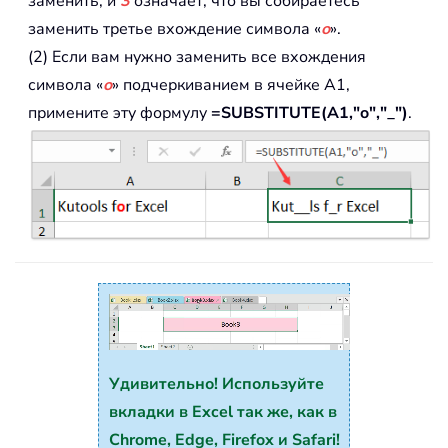
заменить, и
3
означает, что вы собираетесь
заменить третье вхождение символа «
o
».
(2) Если вам нужно заменить все вхождения
символа «
o
» подчеркиванием в ячейке A1,
примените эту формулу
=SUBSTITUTE(A1,"o","_")
.
Удивительно! Используйте
вкладки в Excel так же, как в
Chrome, Edge, Firefox и Safari!