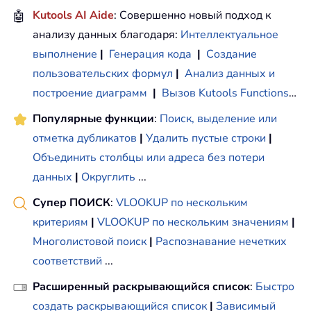
🤖
Kutools AI Aide
: Совершенно новый подход к
анализу данных благодаря:
Интеллектуальное
выполнение
|
Генерация кода
|
Создание
пользовательских формул
|
Анализ данных и
построение диаграмм
|
Вызов Kutools Functions
…
Популярные функции
:
Поиск, выделение или
отметка дубликатов
|
Удалить пустые строки
|
Объединить столбцы или адреса без потери
данных
|
Округлить
...
Супер ПОИСК
:
VLOOKUP по нескольким
критериям
|
VLOOKUP по нескольким значениям
|
Многолистовой поиск
|
Распознавание нечетких
соответствий
...
Расширенный раскрывающийся список
:
Быстро
создать раскрывающийся список
|
Зависимый