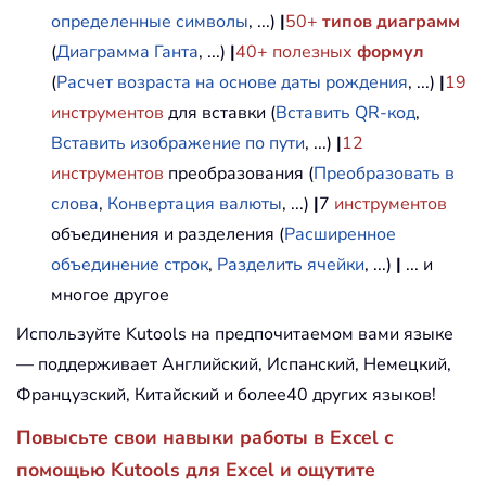
определенные символы
, ...)
|
50+
типов диаграмм
(
Диаграмма Ганта
, ...)
|
40+ полезных
формул
(
Расчет возраста на основе даты рождения
, ...)
|
19
инструментов
для вставки (
Вставить QR-код
,
Вставить изображение по пути
, ...)
|
12
инструментов
преобразования (
Преобразовать в
слова
,
Конвертация валюты
, ...)
|
7
инструментов
объединения и разделения (
Расширенное
объединение строк
,
Разделить ячейки
, ...)
|
... и
многое другое
Используйте Kutools на предпочитаемом вами языке
— поддерживает Английский, Испанский, Немецкий,
Французский, Китайский и более40 других языков!
Повысьте свои навыки работы в Excel с
помощью Kutools для Excel и ощутите