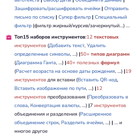
автотекста
|
Выбор даты
|
Объединить данные
|
Зашифровать/расшифровать ячейки
|
Отправить
письмо по списку
|
Супер фильтр
|
Специальный
фильтр
(фильтр жирный/курсив/зачеркнутый...) ...
Топ15 наборов инструментов
:
12
текстовых
инструментов
(
Добавить текст
,
Удалить
определенные символы
, ...)
|
50+
типов диаграмм
(
Диаграмма Ганта
, ...)
|
40+ полезных
формул
(
Расчет возраста на основе даты рождения
, ...)
|
19
инструментов
для вставки (
Вставить QR-код
,
Вставить изображение по пути
, ...)
|
12
инструментов
преобразования (
Преобразовать в
слова
,
Конвертация валюты
, ...)
|
7
инструментов
объединения и разделения (
Расширенное
объединение строк
,
Разделить ячейки
, ...)
|
... и
многое другое