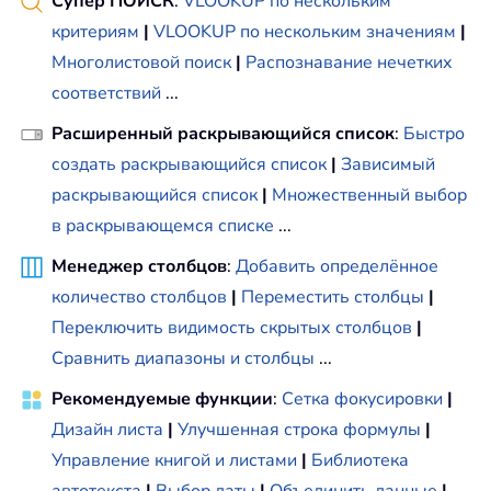
Супер ПОИСК
:
VLOOKUP по нескольким
критериям
|
VLOOKUP по нескольким значениям
|
Многолистовой поиск
|
Распознавание нечетких
соответствий
...
Расширенный раскрывающийся список
:
Быстро
создать раскрывающийся список
|
Зависимый
раскрывающийся список
|
Множественный выбор
в раскрывающемся списке
...
Менеджер столбцов
:
Добавить определённое
количество столбцов
|
Переместить столбцы
|
Переключить видимость скрытых столбцов
|
Сравнить диапазоны и столбцы
...
Рекомендуемые функции
:
Сетка фокусировки
|
Дизайн листа
|
Улучшенная строка формулы
|
Управление книгой и листами
|
Библиотека