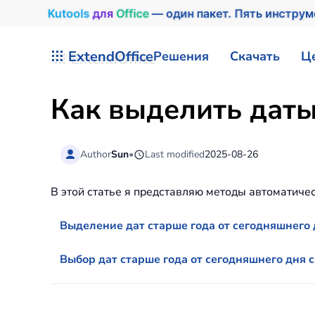
Kutools
для
Office
— один пакет. Пять инстру
Перейти к содержимому
ExtendOffice
Решения
Скачать
Ц
Как выделить даты 
Author
Sun
•
Last modified
2025-08-26
В этой статье я представляю методы автоматичес
Выделение дат старше года от сегодняшнего
Выбор дат старше года от сегодняшнего дня