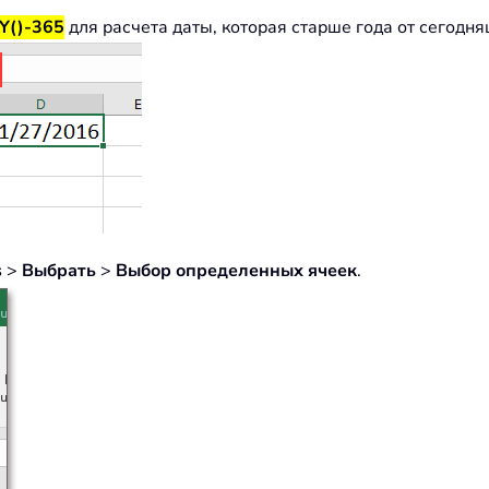
Y()-365
для расчета даты, которая старше года от сегодня
s
>
Выбрать
>
Выбор определенных ячеек
.