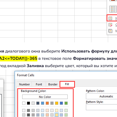
ия
диалогового окна выберите
Использовать формулу дл
A2<=TODAY()-365
в текстовое поле
Форматировать значе
под вкладкой
Заливка
выберите цвет, который вы хотите и