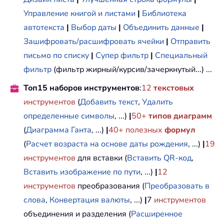
Управление книгой и листами
|
Библиотека
автотекста
|
Выбор даты
|
Объединить данные
|
Зашифровать/расшифровать ячейки
|
Отправить
письмо по списку
|
Супер фильтр
|
Специальный
фильтр
(фильтр жирный/курсив/зачеркнутый...) ...
Топ15 наборов инструментов
:
12
текстовых
инструментов
(
Добавить текст
,
Удалить
определенные символы
, ...)
|
50+
типов диаграмм
(
Диаграмма Ганта
, ...)
|
40+ полезных
формул
(
Расчет возраста на основе даты рождения
, ...)
|
19
инструментов
для вставки (
Вставить QR-код
,
Вставить изображение по пути
, ...)
|
12
инструментов
преобразования (
Преобразовать в
слова
,
Конвертация валюты
, ...)
|
7
инструментов
объединения и разделения (
Расширенное