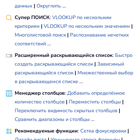
данных
|
Округлить
...
Супер ПОИСК
:
VLOOKUP по нескольким
критериям
|
VLOOKUP по нескольким значениям
|
Многолистовой поиск
|
Распознавание нечетких
соответствий
...
Расширенный раскрывающийся список
:
Быстро
создать раскрывающийся список
|
Зависимый
раскрывающийся список
|
Множественный выбор
в раскрывающемся списке
...
Менеджер столбцов
:
Добавить определённое
количество столбцов
|
Переместить столбцы
|
Переключить видимость скрытых столбцов
|
Сравнить диапазоны и столбцы
...
Рекомендуемые функции
:
Сетка фокусировки
|
Дизайн листа
|
Улучшенная строка формулы
|