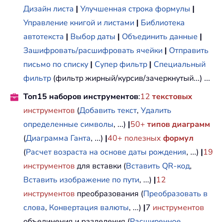
Дизайн листа
|
Улучшенная строка формулы
|
Управление книгой и листами
|
Библиотека
автотекста
|
Выбор даты
|
Объединить данные
|
Зашифровать/расшифровать ячейки
|
Отправить
письмо по списку
|
Супер фильтр
|
Специальный
фильтр
(фильтр жирный/курсив/зачеркнутый...) ...
Топ15 наборов инструментов
:
12
текстовых
инструментов
(
Добавить текст
,
Удалить
определенные символы
, ...)
|
50+
типов диаграмм
(
Диаграмма Ганта
, ...)
|
40+ полезных
формул
(
Расчет возраста на основе даты рождения
, ...)
|
19
инструментов
для вставки (
Вставить QR-код
,
Вставить изображение по пути
, ...)
|
12
инструментов
преобразования (
Преобразовать в
слова
,
Конвертация валюты
, ...)
|
7
инструментов
объединения и разделения (
Расширенное