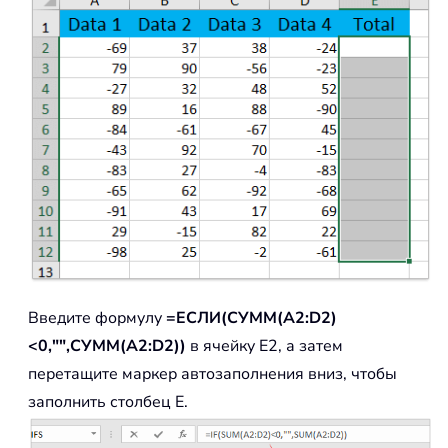
Введите формулу
=ЕСЛИ(СУММ(A2:D2)
<0,"",СУММ(A2:D2))
в ячейку E2, а затем
перетащите маркер автозаполнения вниз, чтобы
заполнить столбец E.