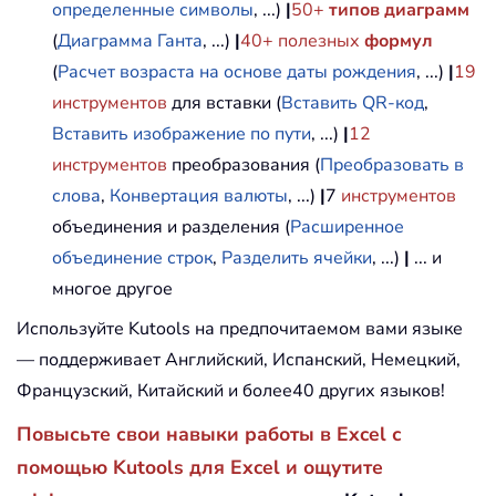
определенные символы
, ...)
|
50+
типов диаграмм
(
Диаграмма Ганта
, ...)
|
40+ полезных
формул
(
Расчет возраста на основе даты рождения
, ...)
|
19
инструментов
для вставки (
Вставить QR-код
,
Вставить изображение по пути
, ...)
|
12
инструментов
преобразования (
Преобразовать в
слова
,
Конвертация валюты
, ...)
|
7
инструментов
объединения и разделения (
Расширенное
объединение строк
,
Разделить ячейки
, ...)
|
... и
многое другое
Используйте Kutools на предпочитаемом вами языке
— поддерживает Английский, Испанский, Немецкий,
Французский, Китайский и более40 других языков!
Повысьте свои навыки работы в Excel с
помощью Kutools для Excel и ощутите