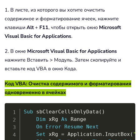
1. В листе, из которого вы хотите очистить
содержимое и форматирование ячеек, нажмите
клавиши
Alt
+
F11
, чтобы открыть окно
Microsoft
Visual Basic for Applications
.
2. В окне
Microsoft Visual Basic for Applications
нажмите Вставить > Модуль. Затем скопируйте и
вставьте код VBA в окно Кода.
Код VBA: Очистка содержимого и форматирования
одновременно в ячейках
Copy
Sub
 sbClearCellsOnlyData
(
)
Dim
 xRg 
As
 Range

On
Error
Resume
Next
Set
 xRg 
=
 Application
.
InputBox
(
"P