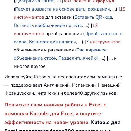
(
Диаграмма Ганта
, ...)
|
40+ полезных
формул
(
Расчет возраста на основе даты рождения
, ...)
|
19
инструментов
для вставки (
Вставить QR-код
,
Вставить изображение по пути
, ...)
|
12
инструментов
преобразования (
Преобразовать в
слова
,
Конвертация валюты
, ...)
|
7
инструментов
объединения и разделения (
Расширенное
объединение строк
,
Разделить ячейки
, ...)
|
... и
многое другое
Используйте Kutools на предпочитаемом вами языке
— поддерживает Английский, Испанский, Немецкий,
Французский, Китайский и более40 других языков!
Повысьте свои навыки работы в Excel с
помощью Kutools для Excel и ощутите
эффективность на новом уровне.
Kutools для