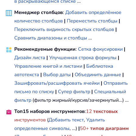
в раскрывающемся списке
...
Менеджер столбцов
:
Добавить определённое
количество столбцов
|
Переместить столбцы
|
Переключить видимость скрытых столбцов
|
Сравнить диапазоны и столбцы
...
Рекомендуемые функции
:
Сетка фокусировки
|
Дизайн листа
|
Улучшенная строка формулы
|
Управление книгой и листами
|
Библиотека
автотекста
|
Выбор даты
|
Объединить данные
|
Зашифровать/расшифровать ячейки
|
Отправить
письмо по списку
|
Супер фильтр
|
Специальный
фильтр
(фильтр жирный/курсив/зачеркнутый...) ...
Топ15 наборов инструментов
:
12
текстовых
инструментов
(
Добавить текст
,
Удалить
определенные символы
, ...)
|
50+
типов диаграмм