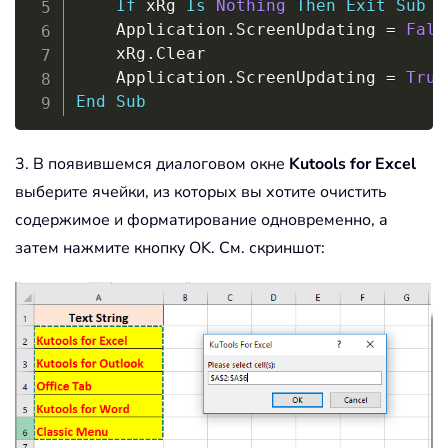
If
 xRg 
Is
Nothing
Then
Exit
Sub
    Application
.
ScreenUpdating 
=
Fals
    xRg
.
Clear

    Application
.
ScreenUpdating 
=
True
End
Sub
3. В появившемся диалоговом окне
Kutools for Excel
выберите ячейки, из которых вы хотите очистить
содержимое и форматирование одновременно, а
затем нажмите кнопку OK. См. скриншот: