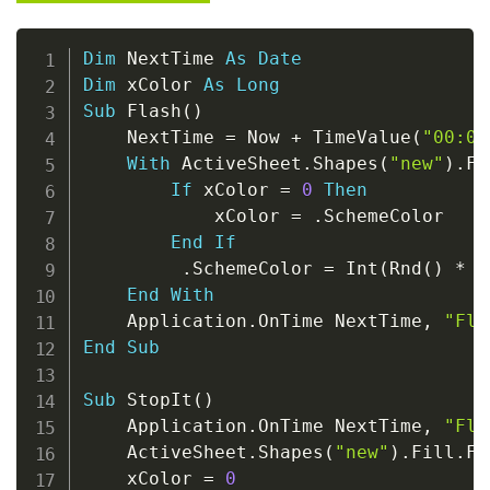
Copy
Dim
 NextTime 
As
Date
Dim
 xColor 
As
Long
Sub
 Flash
(
)
    NextTime 
=
 Now 
+
 TimeValue
(
"00:00
With
 ActiveSheet
.
Shapes
(
"new"
)
.
Fi
If
 xColor 
=
0
Then
            xColor 
=
.
SchemeColor

End
If
.
SchemeColor 
=
 Int
(
Rnd
(
)
*
5
End
With
    Application
.
OnTime NextTime
,
"Fla
End
Sub
Sub
 StopIt
(
)
    Application
.
OnTime NextTime
,
"Fla
    ActiveSheet
.
Shapes
(
"new"
)
.
Fill
.
Fo
    xColor 
=
0