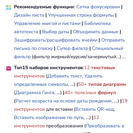
Рекомендуемые функции
:
Сетка фокусировки
|
Дизайн листа
|
Улучшенная строка формулы
|
Управление книгой и листами
|
Библиотека
автотекста
|
Выбор даты
|
Объединить данные
|
Зашифровать/расшифровать ячейки
|
Отправить
письмо по списку
|
Супер фильтр
|
Специальный
фильтр
(фильтр жирный/курсив/зачеркнутый...) ...
Топ15 наборов инструментов
:
12
текстовых
инструментов
(
Добавить текст
,
Удалить
определенные символы
, ...)
|
50+
типов диаграмм
(
Диаграмма Ганта
, ...)
|
40+ полезных
формул
(
Расчет возраста на основе даты рождения
, ...)
|
19
инструментов
для вставки (
Вставить QR-код
,
Вставить изображение по пути
, ...)
|
12
инструментов
преобразования (
Преобразовать в