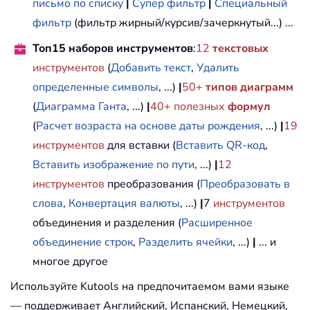
письмо по списку
|
Супер фильтр
|
Специальный
фильтр
(фильтр жирный/курсив/зачеркнутый...) ...
Топ15 наборов инструментов
:
12
текстовых
инструментов
(
Добавить текст
,
Удалить
определенные символы
, ...)
|
50+
типов диаграмм
(
Диаграмма Ганта
, ...)
|
40+ полезных
формул
(
Расчет возраста на основе даты рождения
, ...)
|
19
инструментов
для вставки (
Вставить QR-код
,
Вставить изображение по пути
, ...)
|
12
инструментов
преобразования (
Преобразовать в
слова
,
Конвертация валюты
, ...)
|
7
инструментов
объединения и разделения (
Расширенное
объединение строк
,
Разделить ячейки
, ...)
|
... и
многое другое
Используйте Kutools на предпочитаемом вами языке
— поддерживает Английский, Испанский, Немецкий,