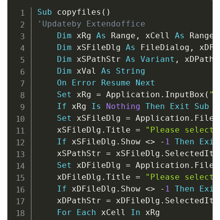
Copy
Sub
 copyfiles
(
)
'Updateby Extendoffice
Dim
 xRg 
As
 Range
,
 xCell 
As
 Range

Dim
 xSFileDlg 
As
 FileDialog
,
 xDFi
Dim
 xSPathStr 
As
Variant
,
 xDPathS
Dim
 xVal 
As
String
On
Error
Resume
Next
Set
 xRg 
=
 Application
.
InputBox
(
"P
If
 xRg 
Is
Nothing
Then
Exit
Sub
Set
 xSFileDlg 
=
 Application
.
FileD
    xSFileDlg
.
Title 
=
"Please select 
If
 xSFileDlg
.
Show 
<
>
-
1
Then
Exit
    xSPathStr 
=
 xSFileDlg
.
SelectedIte
Set
 xDFileDlg 
=
 Application
.
FileD
    xDFileDlg
.
Title 
=
"Please select 
If
 xDFileDlg
.
Show 
<
>
-
1
Then
Exit
    xDPathStr 
=
 xDFileDlg
.
SelectedIte
For
Each
 xCell 
In
 xRg
