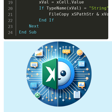
        xVal 
=
 xCell
.
Value

If
 TypeName
(
xVal
)
=
"String"
            FileCopy xSPathStr 
&
 xVal
End
If
Next
End
Sub