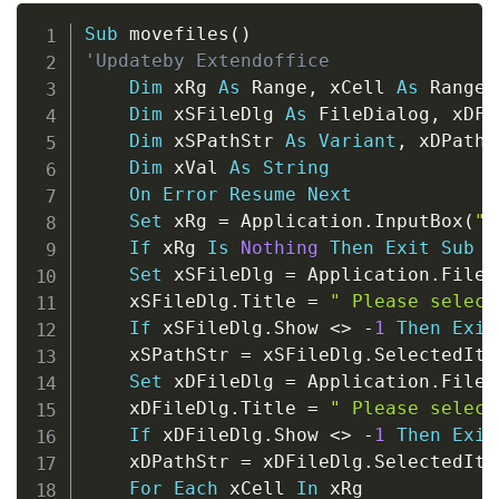
Copy
Sub
 movefiles
(
)
'Updateby Extendoffice
Dim
 xRg 
As
 Range
,
 xCell 
As
 Range

Dim
 xSFileDlg 
As
 FileDialog
,
 xDFi
Dim
 xSPathStr 
As
Variant
,
 xDPathS
Dim
 xVal 
As
String
On
Error
Resume
Next
Set
 xRg 
=
 Application
.
InputBox
(
"P
If
 xRg 
Is
Nothing
Then
Exit
Sub
Set
 xSFileDlg 
=
 Application
.
FileD
    xSFileDlg
.
Title 
=
" Please select
If
 xSFileDlg
.
Show 
<
>
-
1
Then
Exit
    xSPathStr 
=
 xSFileDlg
.
SelectedIte
Set
 xDFileDlg 
=
 Application
.
FileD
    xDFileDlg
.
Title 
=
" Please select
If
 xDFileDlg
.
Show 
<
>
-
1
Then
Exit
    xDPathStr 
=
 xDFileDlg
.
SelectedIte
For
Each
 xCell 
In
 xRg
