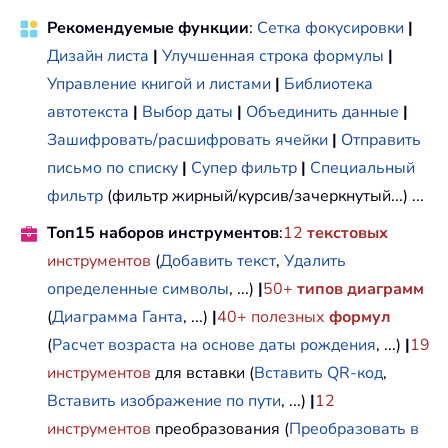
Рекомендуемые функции
:
Сетка фокусировки
|
Дизайн листа
|
Улучшенная строка формулы
|
Управление книгой и листами
|
Библиотека
автотекста
|
Выбор даты
|
Объединить данные
|
Зашифровать/расшифровать ячейки
|
Отправить
письмо по списку
|
Супер фильтр
|
Специальный
фильтр
(фильтр жирный/курсив/зачеркнутый...) ...
Топ15 наборов инструментов
:
12
текстовых
инструментов
(
Добавить текст
,
Удалить
определенные символы
, ...)
|
50+
типов диаграмм
(
Диаграмма Ганта
, ...)
|
40+ полезных
формул
(
Расчет возраста на основе даты рождения
, ...)
|
19
инструментов
для вставки (
Вставить QR-код
,
Вставить изображение по пути
, ...)
|
12
инструментов
преобразования (
Преобразовать в