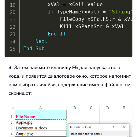
        xVal 
=
 xCell
.
Value

If
 TypeName
(
xVal
)
=
"String"
            FileCopy xSPathStr 
&
 xVal
            Kill xSPathStr 
&
 xVal

End
If
Next
End
Sub
3
. Затем нажмите клавишу
F5
для запуска этого
кода, и появится диалоговое окно, которое напомнит
вам выбрать ячейки, содержащие имена файлов, см.
скриншот: