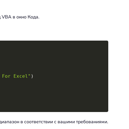
д VBA в окно Кода.
Copy
 For Excel"
)
 диапазон в соответствии с вашими требованиями.