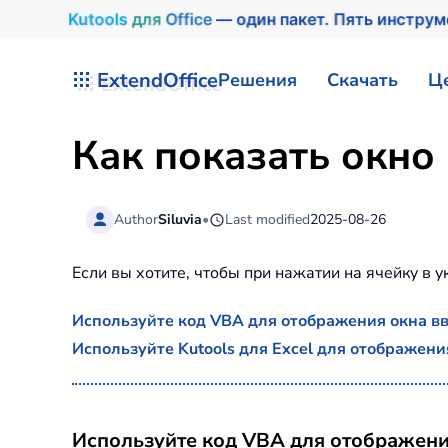
Kutools
для
Office
— один пакет. Пять инстру
Перейти к содержимому
ExtendOffice
Решения
Скачать
Ц
Как показать окно 
Author
Siluvia
•
Last modified
2025-08-26
Если вы хотите, чтобы при нажатии на ячейку в у
Используйте код VBA для отображения окна вв
Используйте Kutools для Excel для отображени
Используйте код VBA для отображени