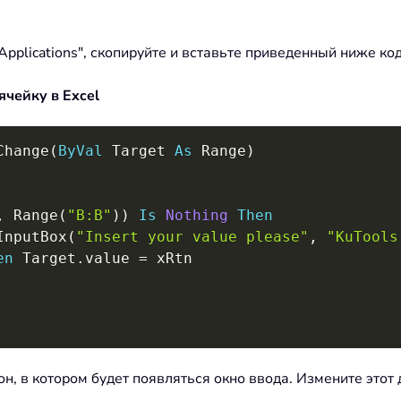
or Applications", скопируйте и вставьте приведенный ниже ко
ячейку в Excel
Change
(
ByVal
 Target 
As
 Range
)
,
 Range
(
"B:B"
)
)
Is
Nothing
Then
InputBox
(
"Insert your value please"
,
"KuTools
en
 Target
.
value 
=
 xRtn

н, в котором будет появляться окно ввода. Измените этот