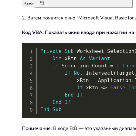
2. Затем появится окно "Microsoft Visual Basic f
Код VBA: Показать окно ввода при нажатии на 
Private
Sub
 Worksheet_Selection
Dim
 xRtn 
As
Variant
If
 Selection
.
Count 
=
1
Then
If
Not
 Intersect
(
Target
            xRtn 
=
 Application
.
If
 xRtn 
<
>
False
Th
End
If
End
If
End
Sub
Примечание: В коде B:B — это указанный диапазо