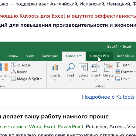
ыке — поддерживает Английский, Испанский, Немецкий, Ф
омощью Kutools для Excel и ощутите эффективность
ий для повышения производительности и эконом
Подробнее о Kutools д
e и делает вашу работу намного проще
и чтения в Word, Excel, PowerPoint
, Publisher, Access, Visi
тов во вкладках одного окна вместо новых отдельных окон