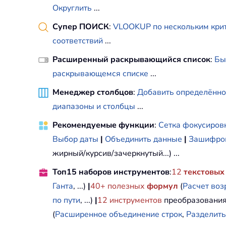
Округлить
...
Супер ПОИСК
:
VLOOKUP по нескольким кри
соответствий
...
Расширенный раскрывающийся список
:
Бы
раскрывающемся списке
...
Менеджер столбцов
:
Добавить определённо
диапазоны и столбцы
...
Рекомендуемые функции
:
Сетка фокусиров
Выбор даты
|
Объединить данные
|
Зашифров
жирный/курсив/зачеркнутый...) ...
Топ15 наборов инструментов
:
12
текстовых
Ганта
, ...)
|
40+ полезных
формул
(
Расчет воз
по пути
, ...)
|
12
инструментов
преобразования
(
Расширенное объединение строк
,
Разделить