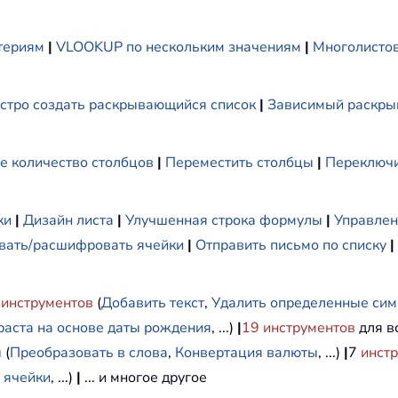
териям
|
VLOOKUP по нескольким значениям
|
Многолистов
стро создать раскрывающийся список
|
Зависимый раскры
е количество столбцов
|
Переместить столбцы
|
Переключи
ки
|
Дизайн листа
|
Улучшенная строка формулы
|
Управлен
ать/расшифровать ячейки
|
Отправить письмо по списку
|
инструментов
(
Добавить текст
,
Удалить определенные си
раста на основе даты рождения
, ...)
|
19
инструментов
для вс
 (
Преобразовать в слова
,
Конвертация валюты
, ...)
|
7
инст
 ячейки
, ...)
|
... и многое другое