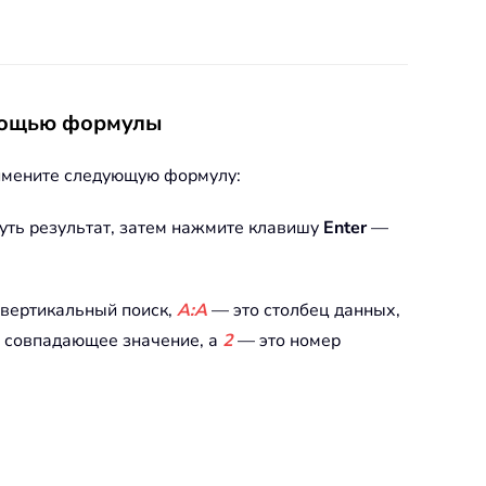
омощью формулы
римените следующую формулу:
нуть результат, затем нажмите клавишу
Enter
—
 вертикальный поиск,
A:A
— это столбец данных,
ь совпадающее значение, а
2
— это номер