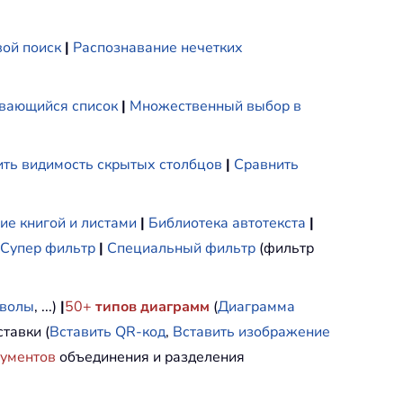
ой поиск
|
Распознавание нечетких
вающийся список
|
Множественный выбор в
ть видимость скрытых столбцов
|
Сравнить
ие книгой и листами
|
Библиотека автотекста
|
Супер фильтр
|
Специальный фильтр
(фильтр
мволы
, ...)
|
50+
типов диаграмм
(
Диаграмма
тавки (
Вставить QR-код
,
Вставить изображение
рументов
объединения и разделения