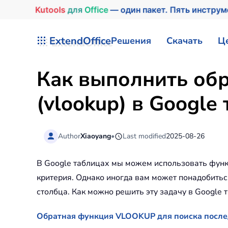
Kutools
для
Office
— один пакет. Пять инстру
Перейти к содержимому
ExtendOffice
Решения
Скачать
Ц
Как выполнить об
(vlookup) в Google
Author
Xiaoyang
•
Last modified
2025-08-26
В Google таблицах мы можем использовать функ
критерия. Однако иногда вам может понадобить
столбца. Как можно решить эту задачу в Google 
Обратная функция VLOOKUP для поиска после