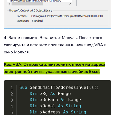
4. Затем нажмите Вставить > Модуль. После этого
скопируйте и вставьте приведенный ниже код VBA в
окно Модуля.
Код VBA: Отправка электронных писем на адреса
электронной почты, указанные в ячейках Excel
Copy
Sub
 SendEmailToAddressInCells
(
)
Dim
 xRg 
As
 Range

Dim
 xRgEach 
As
 Range

Dim
 xRgVal 
As
String
Dim
 xAddress 
As
String