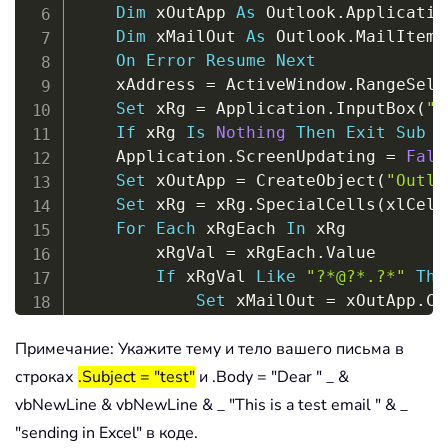
Dim
 xOutApp 
As
 Outlook
.
Application
Dim
 xMailOut 
As
 Outlook
.
MailItem

On
Error
Resume
Next
    xAddress 
=
 ActiveWindow
.
RangeSele
Set
 xRg 
=
 Application
.
InputBox
(
"P
If
 xRg 
Is
Nothing
Then
Exit
Sub
    Application
.
ScreenUpdating 
=
Fals
Set
 xOutApp 
=
 CreateObject
(
"Outlo
Set
 xRg 
=
 xRg
.
SpecialCells
(
xlCell
For
Each
 xRgEach 
In
 xRg

        xRgVal 
=
 xRgEach
.
Value

If
 xRgVal 
Like
"?*@?*.?*"
The
Set
 xMailOut 
=
 xOutApp
.
Cr
With
 xMailOut

Примечание: Укажите тему и тело вашего письма в
.
To
=
 xRgVal

.
Subject 
=
"Test"
строках
.Subject = "test"
и .Body = "Dear " _ &
.
Body 
=
"Dear "
_
vbNewLine & vbNewLine & _ "This is a test email " & _
&
 vbNewLine 
&
 v
"sending in Excel" в коде.
"This is a te