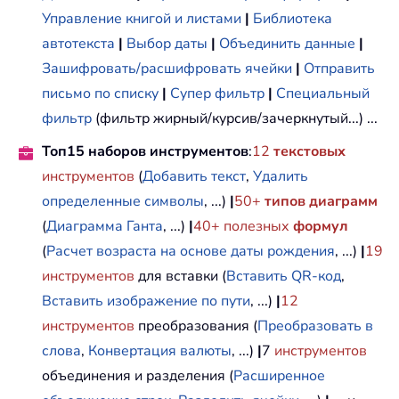
Управление книгой и листами
|
Библиотека
автотекста
|
Выбор даты
|
Объединить данные
|
Зашифровать/расшифровать ячейки
|
Отправить
письмо по списку
|
Супер фильтр
|
Специальный
фильтр
(фильтр жирный/курсив/зачеркнутый...) ...
Топ15 наборов инструментов
:
12
текстовых
инструментов
(
Добавить текст
,
Удалить
определенные символы
, ...)
|
50+
типов диаграмм
(
Диаграмма Ганта
, ...)
|
40+ полезных
формул
(
Расчет возраста на основе даты рождения
, ...)
|
19
инструментов
для вставки (
Вставить QR-код
,
Вставить изображение по пути
, ...)
|
12
инструментов
преобразования (
Преобразовать в
слова
,
Конвертация валюты
, ...)
|
7
инструментов
объединения и разделения (
Расширенное