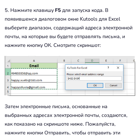
"sending in E
5. Нажмите клавишу
F5
для запуска кода. В
.
Display

появившемся диалоговом окне Kutools для Excel
'.Send
выберите диапазон, содержащий адреса электронной
End
With
почты, на которые вы будете отправлять письма, и
End
If
Next
нажмите кнопку ОК. Смотрите скриншот:
Set
 xMailOut 
=
Nothing
Set
 xOutApp 
=
Nothing
    Application
.
ScreenUpdating 
=
True
End
Sub
Затем электронные письма, основанные на
выбранных адресах электронной почты, создаются,
как показано на скриншоте ниже. Пожалуйста,
нажмите кнопки Отправить, чтобы отправить эти