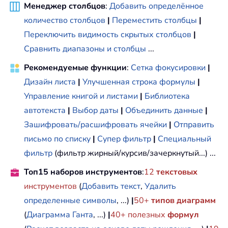
Менеджер столбцов
:
Добавить определённое
количество столбцов
|
Переместить столбцы
|
Переключить видимость скрытых столбцов
|
Сравнить диапазоны и столбцы
...
Рекомендуемые функции
:
Сетка фокусировки
|
Дизайн листа
|
Улучшенная строка формулы
|
Управление книгой и листами
|
Библиотека
автотекста
|
Выбор даты
|
Объединить данные
|
Зашифровать/расшифровать ячейки
|
Отправить
письмо по списку
|
Супер фильтр
|
Специальный
фильтр
(фильтр жирный/курсив/зачеркнутый...) ...
Топ15 наборов инструментов
:
12
текстовых
инструментов
(
Добавить текст
,
Удалить
определенные символы
, ...)
|
50+
типов диаграмм
(
Диаграмма Ганта
, ...)
|
40+ полезных
формул