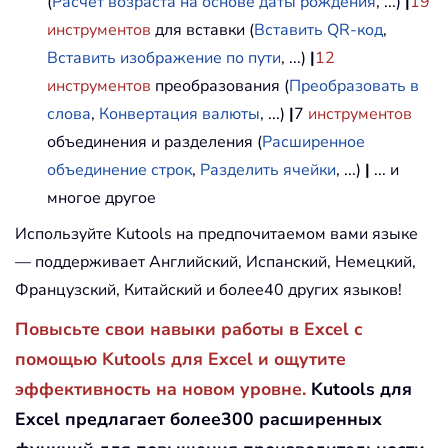
(
Расчет возраста на основе даты рождения
, ...)
|
19
инструментов
для вставки (
Вставить QR-код
,
Вставить изображение по пути
, ...)
|
12
инструментов
преобразования (
Преобразовать в
слова
,
Конвертация валюты
, ...)
|
7
инструментов
объединения и разделения (
Расширенное
объединение строк
,
Разделить ячейки
, ...)
|
... и
многое другое
Используйте Kutools на предпочитаемом вами языке
— поддерживает Английский, Испанский, Немецкий,
Французский, Китайский и более40 других языков!
Повысьте свои навыки работы в Excel с
помощью Kutools для Excel и ощутите
эффективность на новом уровне.
Kutools для
Excel предлагает более300 расширенных