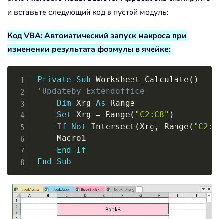
и вставьте следующий код в пустой модуль:
Код VBA: Автоматический запуск макроса при
изменении результата формулы в ячейке:
Copy
Private
Sub
 Worksheet_Calculate
(
)
'Updateby Extendoffice
Dim
 Xrg 
As
 Range

Set
 Xrg 
=
 Range
(
"C2:C8"
)
If
Not
 Intersect
(
Xrg
,
 Range
(
"C2:C
    Macro1

End
If
End
Sub