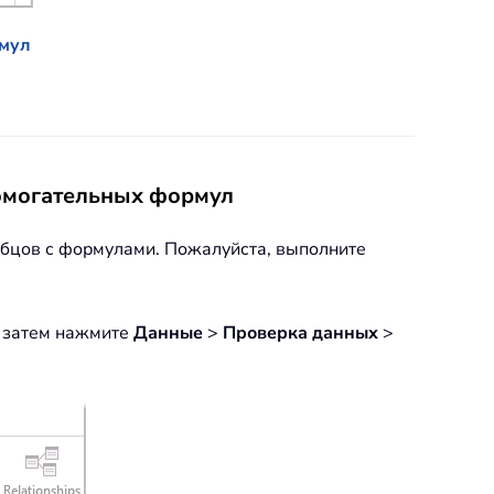
рмул
помогательных формул
лбцов с формулами. Пожалуйста, выполните
, затем нажмите
Данные
>
Проверка данных
>