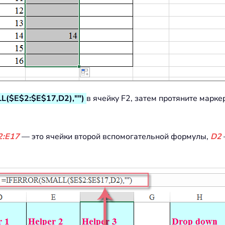
($E$2:$E$17,D2),"")
в ячейку F2, затем протяните марке
2:E17
— это ячейки второй вспомогательной формулы,
D2