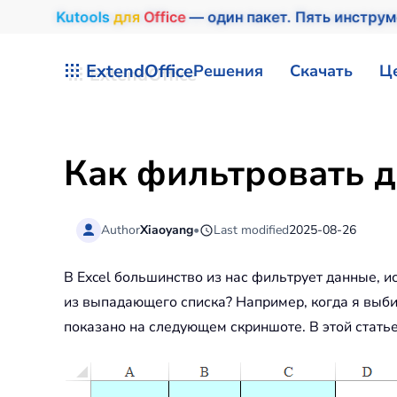
Kutools
для
Office
— один пакет. Пять инструм
Перейти к содержимому
ExtendOffice
Решения
Скачать
Ц
Как фильтровать д
Author
Xiaoyang
•
Last modified
2025-08-26
В Excel большинство из нас фильтрует данные, 
из выпадающего списка? Например, когда я выби
показано на следующем скриншоте. В этой стать