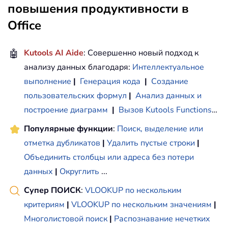
повышения продуктивности в
Office
🤖
Kutools AI Aide
: Совершенно новый подход к
анализу данных благодаря:
Интеллектуальное
выполнение
|
Генерация кода
|
Создание
пользовательских формул
|
Анализ данных и
построение диаграмм
|
Вызов Kutools Functions
…
Популярные функции
:
Поиск, выделение или
отметка дубликатов
|
Удалить пустые строки
|
Объединить столбцы или адреса без потери
данных
|
Округлить
...
Супер ПОИСК
:
VLOOKUP по нескольким
критериям
|
VLOOKUP по нескольким значениям
|
Многолистовой поиск
|
Распознавание нечетких