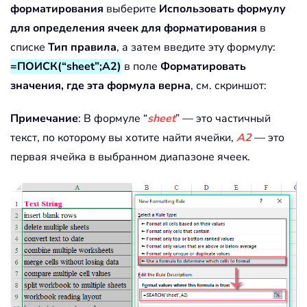
форматирования
выберите
Использовать формулу
для определения ячеек для форматирования
в
списке
Тип правила
, а затем введите эту формулу:
=ПОИСК(“sheet”;A2)
в поле
Форматировать
значения, где эта формула верна
, см. скриншот:
Примечание
: В формуле “
sheet
” — это частичный
текст, по которому вы хотите найти ячейки,
A2
— это
первая ячейка в выбранном диапазоне ячеек.