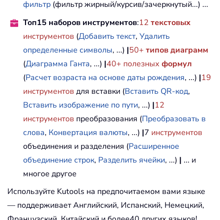
фильтр
(фильтр жирный/курсив/зачеркнутый...) ...
Топ15 наборов инструментов
:
12
текстовых
инструментов
(
Добавить текст
,
Удалить
определенные символы
, ...)
|
50+
типов диаграмм
(
Диаграмма Ганта
, ...)
|
40+ полезных
формул
(
Расчет возраста на основе даты рождения
, ...)
|
19
инструментов
для вставки (
Вставить QR-код
,
Вставить изображение по пути
, ...)
|
12
инструментов
преобразования (
Преобразовать в
слова
,
Конвертация валюты
, ...)
|
7
инструментов
объединения и разделения (
Расширенное
объединение строк
,
Разделить ячейки
, ...)
|
... и
многое другое
Используйте Kutools на предпочитаемом вами языке
— поддерживает Английский, Испанский, Немецкий,
Французский, Китайский и более40 других языков!